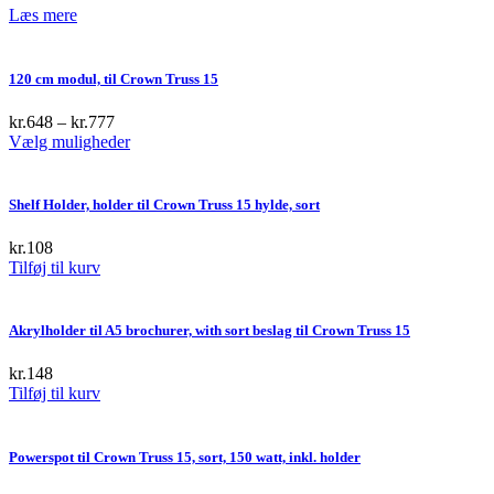
Læs mere
120 cm modul, til Crown Truss 15
kr.
648
–
kr.
777
This
Vælg muligheder
product
has
multiple
Shelf Holder, holder til Crown Truss 15 hylde, sort
variants.
The
kr.
108
options
Tilføj til kurv
may
be
chosen
Akrylholder til A5 brochurer, with sort beslag til Crown Truss 15
on
the
kr.
148
product
Tilføj til kurv
page
Powerspot til Crown Truss 15, sort, 150 watt, inkl. holder