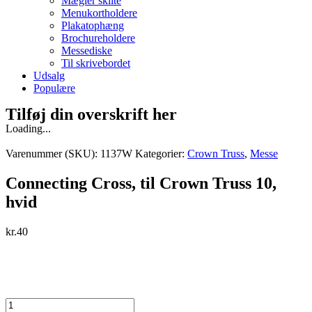
Mægler skilte
Menukortholdere
Plakatophæng
Brochureholdere
Messediske
Til skrivebordet
Udsalg
Populære
Tilføj din overskrift her
Loading...
Varenummer (SKU):
1137W
Kategorier:
Crown Truss
,
Messe
Connecting Cross, til Crown Truss 10,
hvid
kr.
40
Connecting