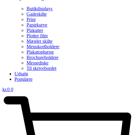
Butikdisplays
Gadeskilte
Print
Papirkurve
Plakatter
Plotter film
Mægler skilte
Menukortholdere
Plakatophæng
Brochureholdere
Messediske
Til skrivebordet
Udsalg
Populære
kr.
0
0