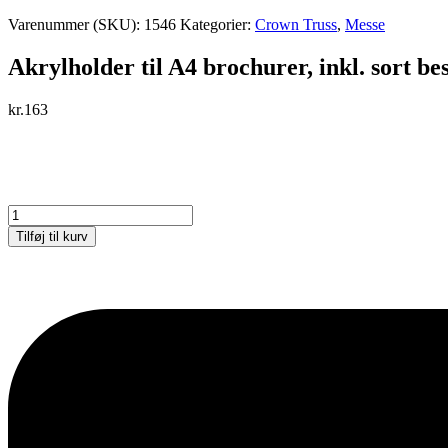
Varenummer (SKU):
1546
Kategorier:
Crown Truss
,
Messe
Akrylholder til A4 brochurer, inkl. sort be
kr.
163
Akrylholder
til
Tilføj til kurv
A4
brochurer,
inkl.
sort
beslag
til
Crown
Truss
15
antal