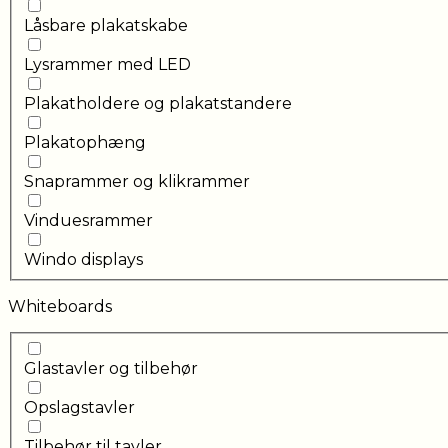
Låsbare plakatskabe
Lysrammer med LED
Plakatholdere og plakatstandere
Plakatophæng
Snaprammer og klikrammer
Vinduesrammer
Windo displays
Whiteboards
Glastavler og tilbehør
Opslagstavler
Tilbehør til tavler