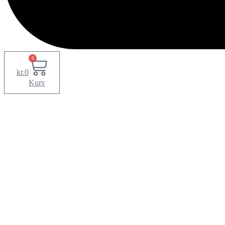
0
kr.
0
Kurv