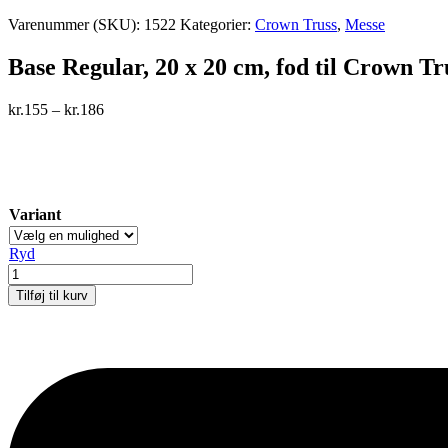
Varenummer (SKU):
1522
Kategorier:
Crown Truss
,
Messe
Base Regular, 20 x 20 cm, fod til Crown Tr
kr.
155
–
kr.
186
Variant
Ryd
Base
Regular,
Tilføj til kurv
20
x
20
cm,
fod
til
Crown
Truss