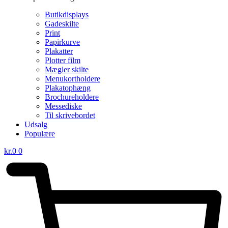
Butikdisplays
Gadeskilte
Print
Papirkurve
Plakatter
Plotter film
Mægler skilte
Menukortholdere
Plakatophæng
Brochureholdere
Messediske
Til skrivebordet
Udsalg
Populære
kr.
0
0