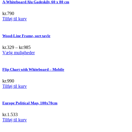
A-Whiteboard Alu Gadeskilt, 60 x 80 cm
kr.
790
Tilføj til kurv
Wood-Line Frame, sort tavle
kr.
329
–
kr.
985
This
Vælg muligheder
product
has
multiple
Flip Chart with Whiteboard – Mobile
variants.
The
kr.
990
options
Tilføj til kurv
may
be
chosen
Europe Political Map, 100x70cm
on
the
kr.
1.533
product
Tilføj til kurv
page