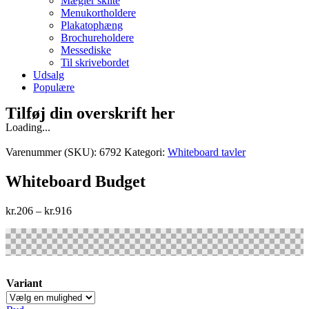
Mægler skilte
Menukortholdere
Plakatophæng
Brochureholdere
Messediske
Til skrivebordet
Udsalg
Populære
Tilføj din overskrift her
Loading...
Varenummer (SKU):
6792
Kategori:
Whiteboard tavler
Whiteboard Budget
kr.
206
–
kr.
916
Variant