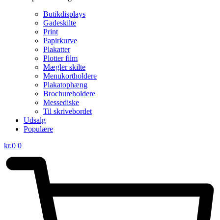
Butikdisplays
Gadeskilte
Print
Papirkurve
Plakatter
Plotter film
Mægler skilte
Menukortholdere
Plakatophæng
Brochureholdere
Messediske
Til skrivebordet
Udsalg
Populære
kr.
0
0