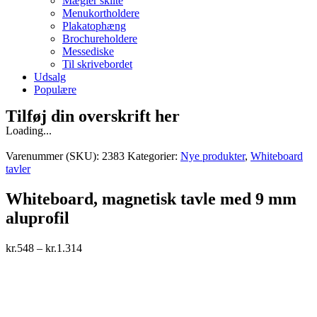
Mægler skilte
Menukortholdere
Plakatophæng
Brochureholdere
Messediske
Til skrivebordet
Udsalg
Populære
Tilføj din overskrift her
Loading...
Varenummer (SKU):
2383
Kategorier:
Nye produkter
,
Whiteboard
tavler
Whiteboard, magnetisk tavle med 9 mm
aluprofil
kr.
548
–
kr.
1.314