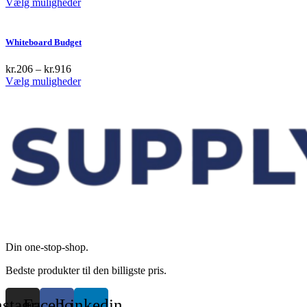
This
Vælg muligheder
product
has
multiple
Whiteboard Budget
variants.
The
kr.
206
–
kr.
916
options
This
Vælg muligheder
may
product
be
has
chosen
multiple
on
variants.
the
The
product
options
page
may
be
chosen
on
the
product
page
Din one-stop-shop.
Bedste produkter til den billigste pris.
nstagram
Facebook
Linkedin