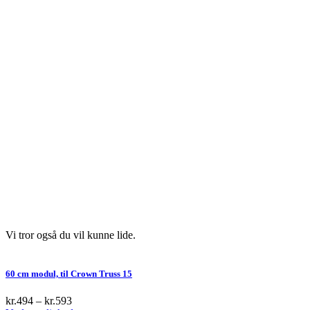
Vi tror også du vil kunne lide.
60 cm modul, til Crown Truss 15
kr.
494
–
kr.
593