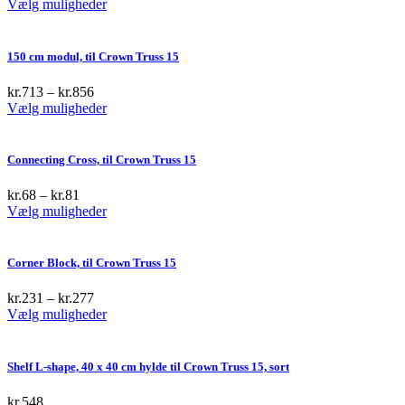
This
Vælg muligheder
product
has
multiple
150 cm modul, til Crown Truss 15
variants.
The
kr.
713
–
kr.
856
options
This
Vælg muligheder
may
product
be
has
chosen
multiple
Connecting Cross, til Crown Truss 15
on
variants.
the
The
kr.
68
–
kr.
81
product
options
This
Vælg muligheder
page
may
product
be
has
chosen
multiple
Corner Block, til Crown Truss 15
on
variants.
the
The
kr.
231
–
kr.
277
product
options
This
Vælg muligheder
page
may
product
be
has
chosen
multiple
Shelf L-shape, 40 x 40 cm hylde til Crown Truss 15, sort
on
variants.
the
The
kr.
548