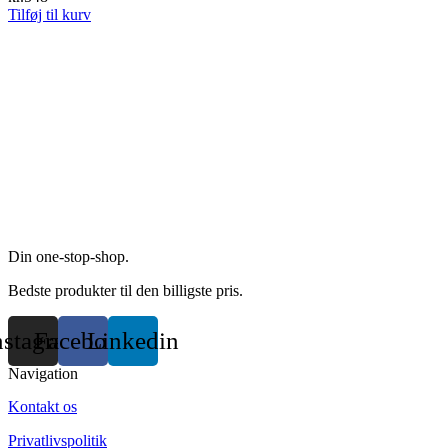
product
options
Tilføj til kurv
page
may
be
chosen
on
the
product
page
Din one-stop-shop.
Bedste produkter til den billigste pris.
nstagram
Facebook
Linkedin
Navigation
Kontakt os
Privatlivspolitik