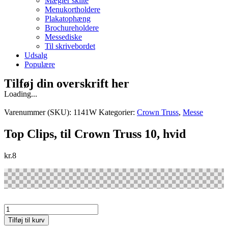
Mægler skilte
Menukortholdere
Plakatophæng
Brochureholdere
Messediske
Til skrivebordet
Udsalg
Populære
Tilføj din overskrift her
Loading...
Varenummer (SKU):
1141W
Kategorier:
Crown Truss
,
Messe
Top Clips, til Crown Truss 10, hvid
kr.
8
Top
Clips,
Tilføj til kurv
til