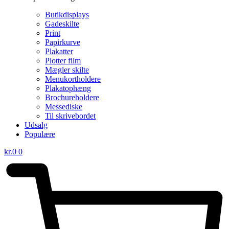
Butikdisplays
Gadeskilte
Print
Papirkurve
Plakatter
Plotter film
Mægler skilte
Menukortholdere
Plakatophæng
Brochureholdere
Messediske
Til skrivebordet
Udsalg
Populære
kr.
0
0