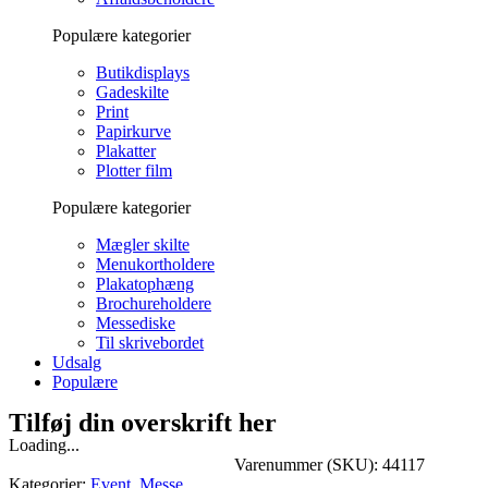
Populære kategorier
Butikdisplays
Gadeskilte
Print
Papirkurve
Plakatter
Plotter film
Populære kategorier
Mægler skilte
Menukortholdere
Plakatophæng
Brochureholdere
Messediske
Til skrivebordet
Udsalg
Populære
Tilføj din overskrift her
Loading...
Varenummer (SKU):
44117
Kategorier:
Event
,
Messe