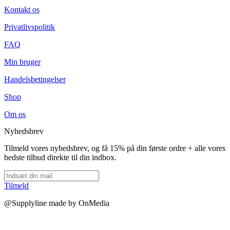
the
Kontakt os
product
page
Privatlivspolitik
FAQ
Min bruger
Handelsbetingelser
Shop
Om os
Nyhedsbrev
Tilmeld vores nyhedsbrev, og få 15% på din første ordre + alle vores
bedste tilbud direkte til din indbox.
Tilmeld
@Supplyline made by OnMedia