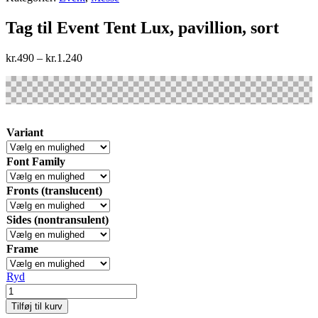
Tag til Event Tent Lux, pavillion, sort
kr.
490
–
kr.
1.240
Variant
Font Family
Fronts (translucent)
Sides (nontransulent)
Frame
Ryd
Tag
til
Tilføj til kurv
Event