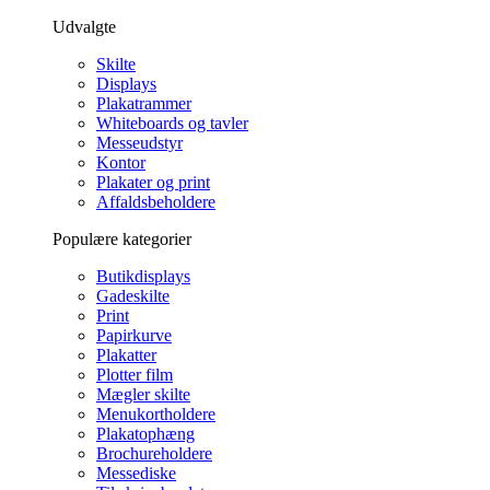
Udvalgte
Skilte
Displays
Plakatrammer
Whiteboards og tavler
Messeudstyr
Kontor
Plakater og print
Affaldsbeholdere
Populære kategorier
Butikdisplays
Gadeskilte
Print
Papirkurve
Plakatter
Plotter film
Mægler skilte
Menukortholdere
Plakatophæng
Brochureholdere
Messediske