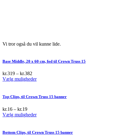
Vi tror også du vil kunne lide.
Base Middle, 20 x 60 cm, fod til Crown Truss 15
kr.
319
–
kr.
382
This
Vælg muligheder
product
has
multiple
Top Clips, til Crown Truss 15 banner
variants.
The
kr.
16
–
kr.
19
options
This
Vælg muligheder
may
product
be
has
chosen
multiple
Bottom Clips, til Crown Truss 15 banner
on
variants.