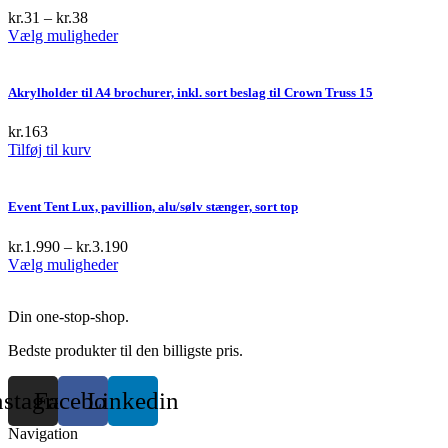
the
The
kr.
31
–
kr.
38
product
options
This
Vælg muligheder
page
may
product
be
has
chosen
multiple
Akrylholder til A4 brochurer, inkl. sort beslag til Crown Truss 15
on
variants.
the
The
kr.
163
product
options
Tilføj til kurv
page
may
be
chosen
Event Tent Lux, pavillion, alu/sølv stænger, sort top
on
the
kr.
1.990
–
kr.
3.190
product
This
Vælg muligheder
page
product
has
Din one-stop-shop.
multiple
variants.
Bedste produkter til den billigste pris.
The
options
may
nstagram
Facebook
Linkedin
be
chosen
Navigation
on