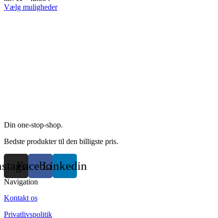
product
This
Vælg muligheder
page
product
has
multiple
variants.
The
options
may
be
chosen
on
the
product
page
Din one-stop-shop.
Bedste produkter til den billigste pris.
nstagram
Facebook
Linkedin
Navigation
Kontakt os
Privatlivspolitik