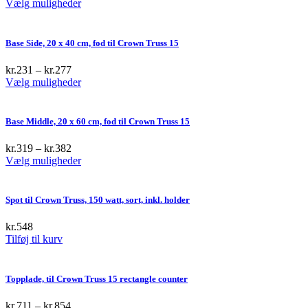
This
Vælg muligheder
product
has
multiple
Base Side, 20 x 40 cm, fod til Crown Truss 15
variants.
The
kr.
231
–
kr.
277
options
This
Vælg muligheder
may
product
be
has
chosen
multiple
Base Middle, 20 x 60 cm, fod til Crown Truss 15
on
variants.
the
The
kr.
319
–
kr.
382
product
options
This
Vælg muligheder
page
may
product
be
has
chosen
multiple
Spot til Crown Truss, 150 watt, sort, inkl. holder
on
variants.
the
The
kr.
548
product
options
Tilføj til kurv
page
may
be
chosen
Topplade, til Crown Truss 15 rectangle counter
on
the
kr.
711
–
kr.
854