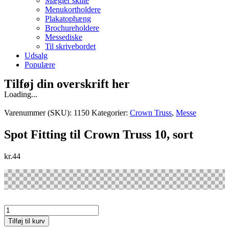
Mægler skilte
Menukortholdere
Plakatophæng
Brochureholdere
Messediske
Til skrivebordet
Udsalg
Populære
Tilføj din overskrift her
Loading...
Varenummer (SKU):
1150
Kategorier:
Crown Truss
,
Messe
Spot Fitting til Crown Truss 10, sort
kr.
44
Spot
Fitting
Tilføj til kurv
til