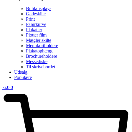
Butikdisplays
Gadeskilte
Print
Papirkurve
Plakatter
Plotter film
Mægler skilte
Menukortholdere
Plakatophæng
Brochureholdere
Messediske
Til skrivebordet
Udsalg
Populære
kr.
0
0