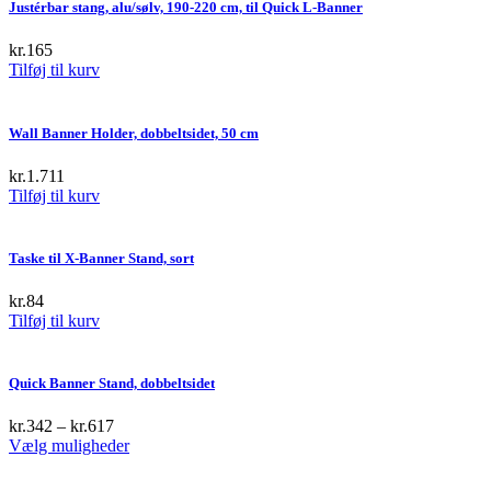
Justérbar stang, alu/sølv, 190-220 cm, til Quick L-Banner
kr.
165
Tilføj til kurv
Wall Banner Holder, dobbeltsidet, 50 cm
kr.
1.711
Tilføj til kurv
Taske til X-Banner Stand, sort
kr.
84
Tilføj til kurv
Quick Banner Stand, dobbeltsidet
kr.
342
–
kr.
617
This
Vælg muligheder
product
has