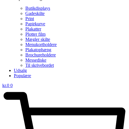
Butikdisplays
Gadeskilte
Print
Papirkurve
Plakatter
Plotter film
Mægler skilte
Menukortholdere
Plakatophæng
Brochureholdere
Messediske
Til skrivebordet
Udsalg
Populære
kr.
0
0