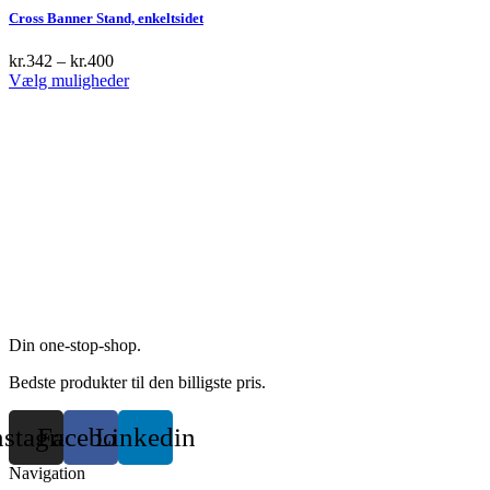
multiple
Cross Banner Stand, enkeltsidet
variants.
The
kr.
342
–
kr.
400
options
This
Vælg muligheder
may
product
be
has
chosen
multiple
on
variants.
the
The
product
options
page
may
be
chosen
on
the
product
page
Din one-stop-shop.
Bedste produkter til den billigste pris.
nstagram
Facebook
Linkedin
Navigation