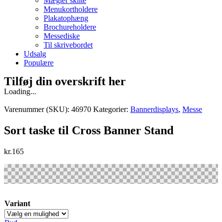
Mægler skilte
Menukortholdere
Plakatophæng
Brochureholdere
Messediske
Til skrivebordet
Udsalg
Populære
Tilføj din overskrift her
Loading...
Varenummer (SKU):
46970
Kategorier:
Bannerdisplays
,
Messe
Sort taske til Cross Banner Stand
kr.
165
Variant