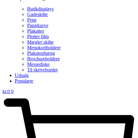
Butikdisplays
Gadeskilte
Print
Papirkurve
Plakatter
Plotter film
Mægler skilte
Menukortholdere
Plakatophæng
Brochureholdere
Messediske
Til skrivebordet
Udsalg
Populære
kr.
0
0