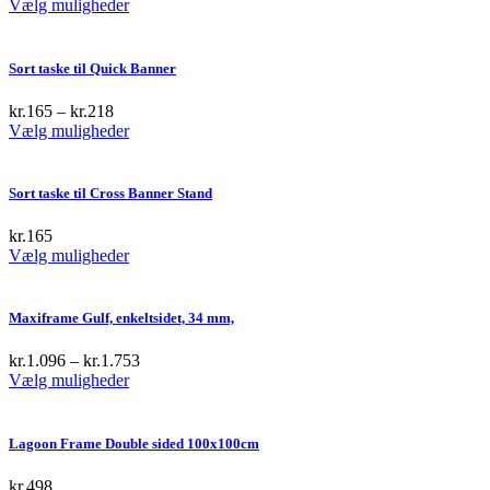
This
Vælg muligheder
product
has
multiple
Sort taske til Quick Banner
variants.
The
kr.
165
–
kr.
218
options
This
Vælg muligheder
may
product
be
has
chosen
multiple
Sort taske til Cross Banner Stand
on
variants.
the
The
kr.
165
product
options
This
Vælg muligheder
page
may
product
be
has
chosen
multiple
Maxiframe Gulf, enkeltsidet, 34 mm,
on
variants.
the
The
kr.
1.096
–
kr.
1.753
product
options
This
Vælg muligheder
page
may
product
be
has
chosen
multiple
Lagoon Frame Double sided 100x100cm
on
variants.
the
The
kr.
498