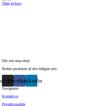
product
options
Tilføj til kurv
page
may
be
chosen
on
the
product
page
Din one-stop-shop.
Bedste produkter til den billigste pris.
nstagram
Facebook
Linkedin
Navigation
Kontakt os
Privatlivspolitik