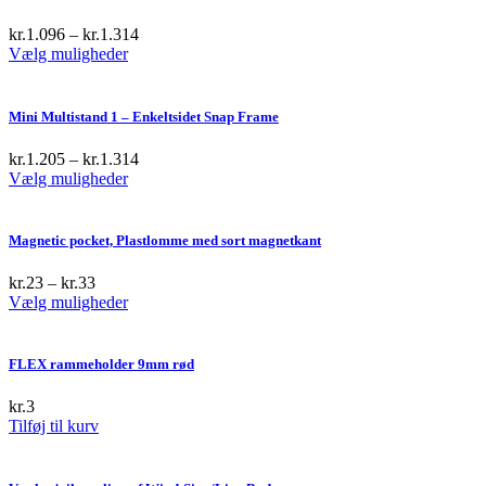
kr.
1.096
–
kr.
1.314
This
Vælg muligheder
product
has
multiple
Mini Multistand 1 – Enkeltsidet Snap Frame
variants.
The
kr.
1.205
–
kr.
1.314
options
This
Vælg muligheder
may
product
be
has
chosen
multiple
Magnetic pocket, Plastlomme med sort magnetkant
on
variants.
the
The
kr.
23
–
kr.
33
product
options
This
Vælg muligheder
page
may
product
be
has
chosen
multiple
FLEX rammeholder 9mm rød
on
variants.
the
The
kr.
3
product
options
Tilføj til kurv
page
may
be
chosen