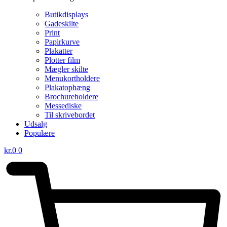
Butikdisplays
Gadeskilte
Print
Papirkurve
Plakatter
Plotter film
Mægler skilte
Menukortholdere
Plakatophæng
Brochureholdere
Messediske
Til skrivebordet
Udsalg
Populære
kr.
0
0