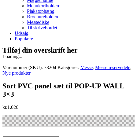
Mægler skilte
Menukortholdere
Plakatophæng
Brochureholdere
Messediske
Til skrivebordet
Udsalg
Populære
Tilføj din overskrift her
Loading...
Varenummer (SKU):
73204
Kategorier:
Messe
,
Messe reservedele
,
Nye produkter
Sort PVC panel sæt til POP-UP WALL
3×3
kr.
1.026