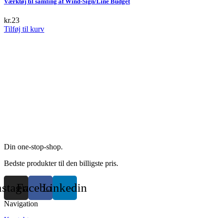
Værktøj til samling af Wind-Sign/Line Budget
on
the
kr.
23
product
Tilføj til kurv
page
Din one-stop-shop.
Bedste produkter til den billigste pris.
nstagram
Facebook
Linkedin
Navigation