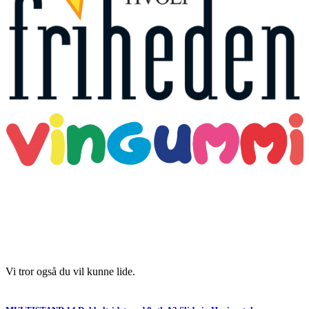
Vi tror også du vil kunne lide.