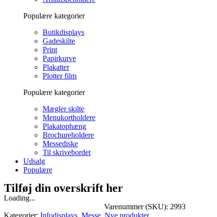
Populære kategorier
Butikdisplays
Gadeskilte
Print
Papirkurve
Plakatter
Plotter film
Populære kategorier
Mægler skilte
Menukortholdere
Plakatophæng
Brochureholdere
Messediske
Til skrivebordet
Udsalg
Populære
Tilføj din overskrift her
Loading...
Varenummer (SKU):
2993
Kategorier:
Infodisplays
,
Messe
,
Nye produkter