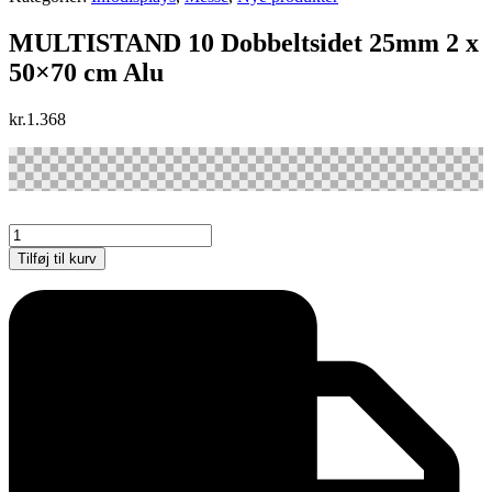
MULTISTAND 10 Dobbeltsidet 25mm 2 x
50×70 cm Alu
kr.
1.368
MULTISTAND
10
Tilføj til kurv
Dobbeltsidet
25mm
2
x
50x70
cm
Alu
antal