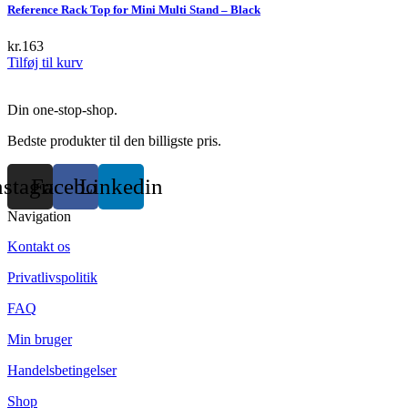
chosen
Reference Rack Top for Mini Multi Stand – Black
on
the
kr.
163
product
Tilføj til kurv
page
Din one-stop-shop.
Bedste produkter til den billigste pris.
nstagram
Facebook
Linkedin
Navigation
Kontakt os
Privatlivspolitik
FAQ
Min bruger
Handelsbetingelser
Shop