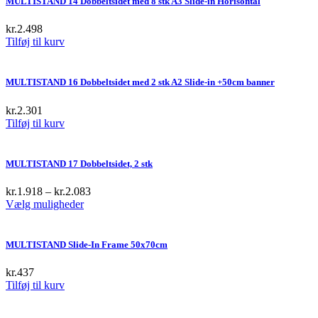
MULTISTAND 14 Dobbeltsidet med 8 stk A3 Slide-in Horisontal
kr.
2.498
Tilføj til kurv
MULTISTAND 16 Dobbeltsidet med 2 stk A2 Slide-in +50cm banner
kr.
2.301
Tilføj til kurv
MULTISTAND 17 Dobbeltsidet, 2 stk
kr.
1.918
–
kr.
2.083
This
Vælg muligheder
product
has
multiple
MULTISTAND Slide-In Frame 50x70cm
variants.
The
kr.
437
options
Tilføj til kurv
may
be