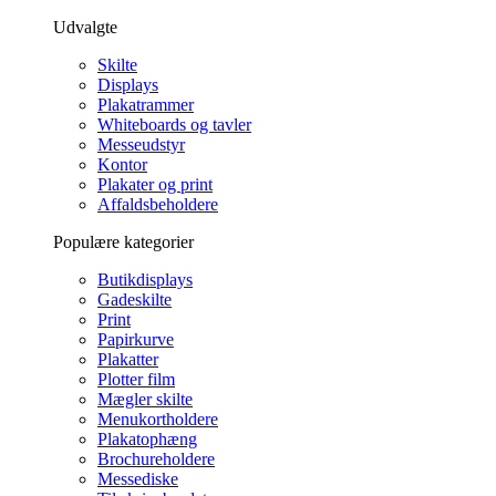
Udvalgte
Skilte
Displays
Plakatrammer
Whiteboards og tavler
Messeudstyr
Kontor
Plakater og print
Affaldsbeholdere
Populære kategorier
Butikdisplays
Gadeskilte
Print
Papirkurve
Plakatter
Plotter film
Mægler skilte
Menukortholdere
Plakatophæng
Brochureholdere
Messediske