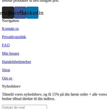
Bedste produkter til den billigste pris.
nstagram
Facebook
Linkedin
Navigation
Kontakt os
Privatlivspolitik
FAQ
Min bruger
Handelsbetingelser
Shop
Om os
Nyhedsbrev
Tilmeld vores nyhedsbrev, og få 15% på din første ordre + alle vores
bedste tilbud direkte til din indbox.