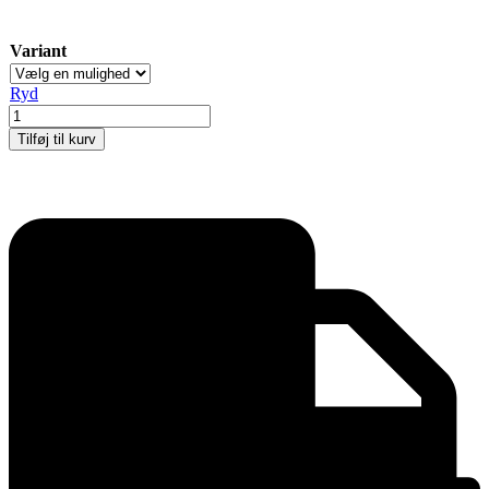
Variant
Ryd
SNAP-
LIGHT
Tilføj til kurv
enkeltsidet
antal