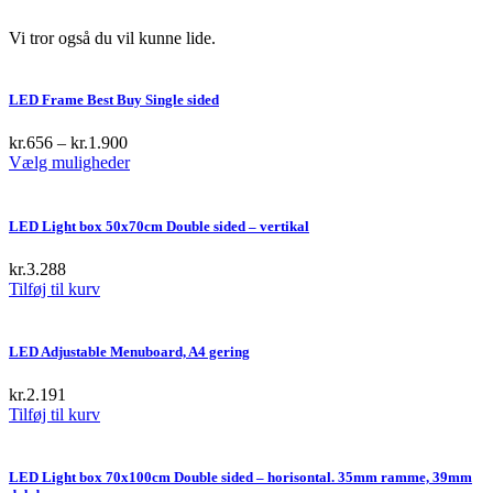
Vi tror også du vil kunne lide.
LED Frame Best Buy Single sided
kr.
656
–
kr.
1.900
This
Vælg muligheder
product
has
multiple
LED Light box 50x70cm Double sided – vertikal
variants.
The
kr.
3.288
options
Tilføj til kurv
may
be
chosen
LED Adjustable Menuboard, A4 gering
on
the
kr.
2.191
product
Tilføj til kurv
page
LED Light box 70x100cm Double sided – horisontal. 35mm ramme, 39mm