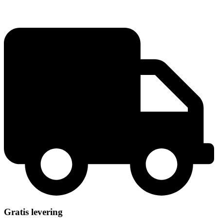
A4
gering
antal
Gratis levering