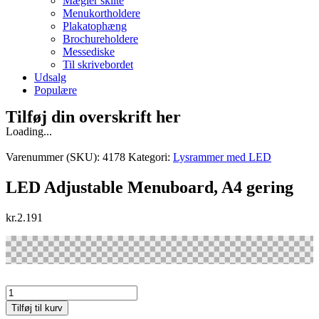
Mægler skilte
Menukortholdere
Plakatophæng
Brochureholdere
Messediske
Til skrivebordet
Udsalg
Populære
Tilføj din overskrift her
Loading...
Varenummer (SKU):
4178
Kategori:
Lysrammer med LED
LED Adjustable Menuboard, A4 gering
kr.
2.191
LED
Adjustable
Tilføj til kurv
Menuboard,