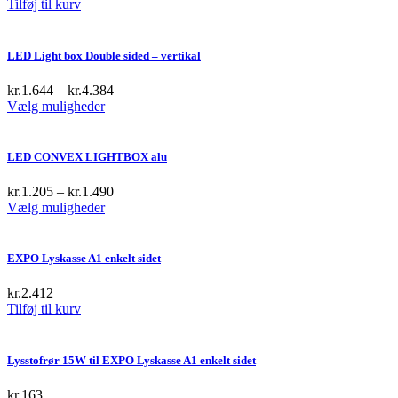
Tilføj til kurv
LED Light box Double sided – vertikal
kr.
1.644
–
kr.
4.384
This
Vælg muligheder
product
has
multiple
LED CONVEX LIGHTBOX alu
variants.
The
kr.
1.205
–
kr.
1.490
options
This
Vælg muligheder
may
product
be
has
chosen
multiple
EXPO Lyskasse A1 enkelt sidet
on
variants.
the
The
kr.
2.412
product
options
Tilføj til kurv
page
may
be
chosen
Lysstofrør 15W til EXPO Lyskasse A1 enkelt sidet
on
the
kr.
163