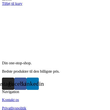
product
Tilføj til kurv
page
Din one-stop-shop.
Bedste produkter til den billigste pris.
nstagram
Facebook
Linkedin
Navigation
Kontakt os
Privatlivspolitik