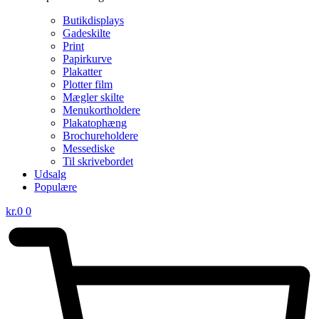
Butikdisplays
Gadeskilte
Print
Papirkurve
Plakatter
Plotter film
Mægler skilte
Menukortholdere
Plakatophæng
Brochureholdere
Messediske
Til skrivebordet
Udsalg
Populære
kr.
0
0