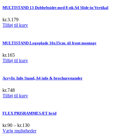
MULTISTAND 13 Dobbeltsidet med 8 stk A4 Slide-in Vertikal
kr.
3.179
Tilføj til kurv
MULTISTAND Logoplade 16x35cm. til front montage
kr.
165
Tilføj til kurv
Acrylic Info Stand, A4 info & brochurestander
kr.
748
Tilføj til kurv
FLEX PRISRAMMESÆT hvid
kr.
90
–
kr.
130
This
Vælg muligheder
product