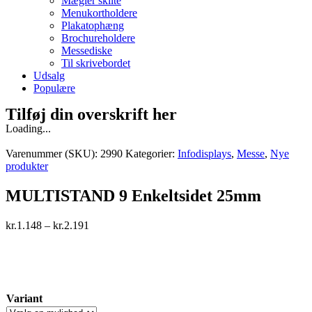
Mægler skilte
Menukortholdere
Plakatophæng
Brochureholdere
Messediske
Til skrivebordet
Udsalg
Populære
Tilføj din overskrift her
Loading...
Varenummer (SKU):
2990
Kategorier:
Infodisplays
,
Messe
,
Nye
produkter
MULTISTAND 9 Enkeltsidet 25mm
kr.
1.148
–
kr.
2.191
Variant