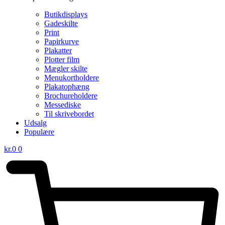
Butikdisplays
Gadeskilte
Print
Papirkurve
Plakatter
Plotter film
Mægler skilte
Menukortholdere
Plakatophæng
Brochureholdere
Messediske
Til skrivebordet
Udsalg
Populære
kr.
0
0