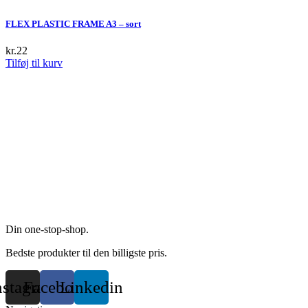
has
multiple
FLEX PLASTIC FRAME A3 – sort
variants.
The
kr.
22
options
Tilføj til kurv
may
be
chosen
on
the
product
page
Din one-stop-shop.
Bedste produkter til den billigste pris.
nstagram
Facebook
Linkedin