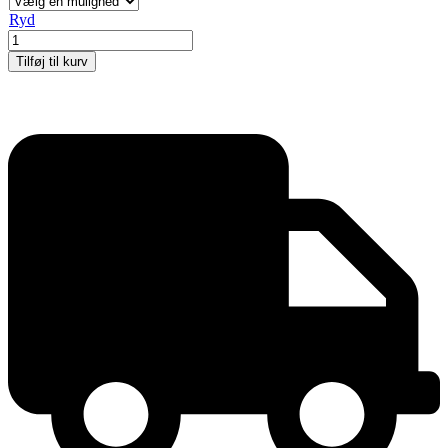
Ryd
MULTISTAND
9
Tilføj til kurv
Enkeltsidet
25mm
antal