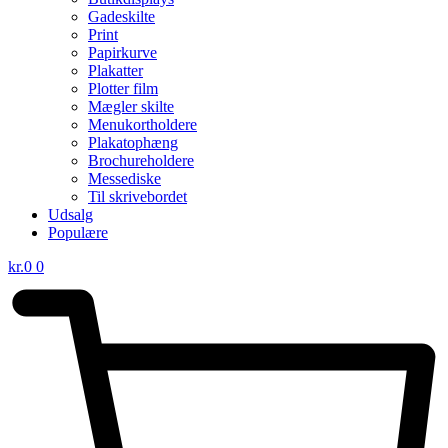
Gadeskilte
Print
Papirkurve
Plakatter
Plotter film
Mægler skilte
Menukortholdere
Plakatophæng
Brochureholdere
Messediske
Til skrivebordet
Udsalg
Populære
kr.
0
0