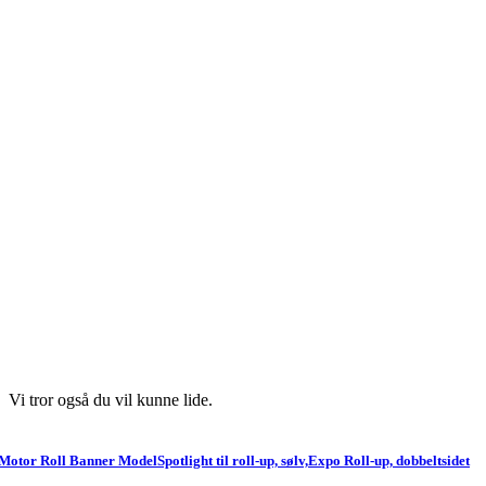
Vi tror også du vil kunne lide.
Motor Roll Banner Model
Spotlight til roll-up, sølv,
Expo Roll-up, dobbeltsidet