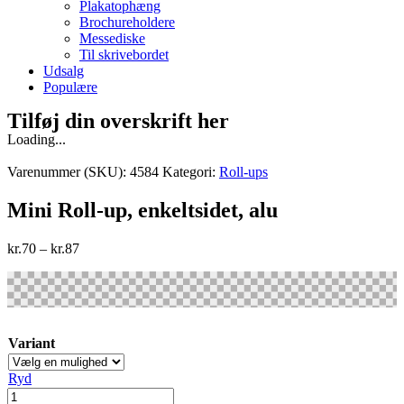
Plakatophæng
Brochureholdere
Messediske
Til skrivebordet
Udsalg
Populære
Tilføj din overskrift her
Loading...
Varenummer (SKU):
4584
Kategori:
Roll-ups
Mini Roll-up, enkeltsidet, alu
kr.
70
–
kr.
87
Variant
Ryd
Mini