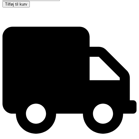
Roll-
Tilføj til kurv
up,
enkeltsidet,
alu
antal