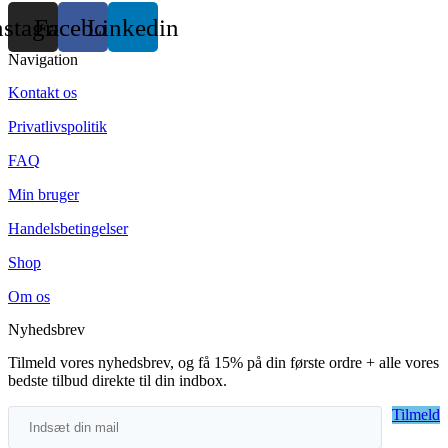
nstagram
Facebook
Linkedin
Navigation
Kontakt os
Privatlivspolitik
FAQ
Min bruger
Handelsbetingelser
Shop
Om os
Nyhedsbrev
Tilmeld vores nyhedsbrev, og få 15% på din første ordre + alle vores
bedste tilbud direkte til din indbox.
Tilmeld