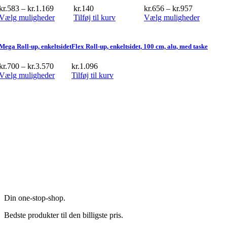
kr.
583
–
kr.
1.169
kr.
140
kr.
656
–
kr.
957
This
This
Vælg muligheder
Tilføj til kurv
Vælg muligheder
product
product
has
has
multiple
multiple
Mega Roll-up, enkeltsidet
Flex Roll-up, enkeltsidet, 100 cm, alu, med taske
variants.
variants.
The
The
kr.
700
–
kr.
3.570
kr.
1.096
options
options
This
Vælg muligheder
Tilføj til kurv
may
may
product
be
be
has
chosen
chosen
multiple
on
on
variants.
the
the
The
product
product
options
page
page
may
be
chosen
on
the
product
page
Din one-stop-shop.
Bedste produkter til den billigste pris.