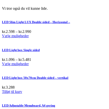
Vi tror også du vil kunne lide.
LED Slim Light LUX Double sided – Horizontal –
kr.
2.598
–
kr.
2.990
This
Vælg muligheder
product
has
multiple
LED Light box Single sided
variants.
The
kr.
1.096
–
kr.
5.481
options
This
Vælg muligheder
may
product
be
has
chosen
multiple
LED Light box 50x70cm Double sided – vertikal
on
variants.
the
The
kr.
3.288
product
options
Tilføj til kurv
page
may
be
chosen
LED Adjustable Menuboard, A4 gering
on