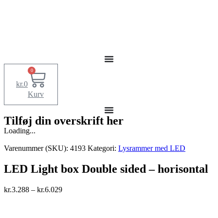
0
kr.
0
Kurv
Tilføj din overskrift her
Loading...
Varenummer (SKU):
4193
Kategori:
Lysrammer med LED
LED Light box Double sided – horisontal
kr.
3.288
–
kr.
6.029