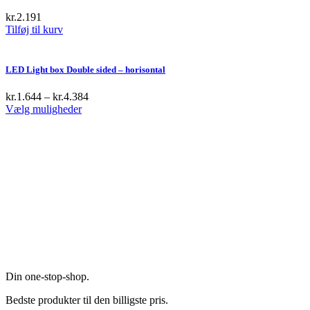
the
kr.
2.191
product
Tilføj til kurv
page
LED Light box Double sided – horisontal
kr.
1.644
–
kr.
4.384
This
Vælg muligheder
product
has
multiple
variants.
The
options
may
be
chosen
on
the
product
page
Din one-stop-shop.
Bedste produkter til den billigste pris.