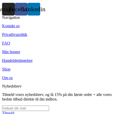
nstagram
Facebook
Linkedin
Navigation
Kontakt os
Privatlivspolitik
FAQ
Min bruger
Handelsbetingelser
Shop
Om os
Nyhedsbrev
Tilmeld vores nyhedsbrev, og få 15% på din første ordre + alle vores
bedste tilbud direkte til din indbox.
Tilmeld