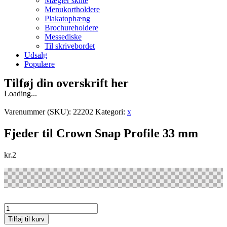
Mægler skilte
Menukortholdere
Plakatophæng
Brochureholdere
Messediske
Til skrivebordet
Udsalg
Populære
Tilføj din overskrift her
Loading...
Varenummer (SKU):
22202
Kategori:
x
Fjeder til Crown Snap Profile 33 mm
kr.
2
Fjeder
til
Tilføj til kurv
Crown