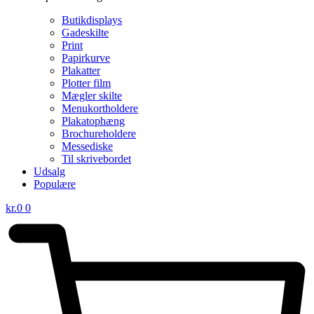
Butikdisplays
Gadeskilte
Print
Papirkurve
Plakatter
Plotter film
Mægler skilte
Menukortholdere
Plakatophæng
Brochureholdere
Messediske
Til skrivebordet
Udsalg
Populære
kr.
0
0