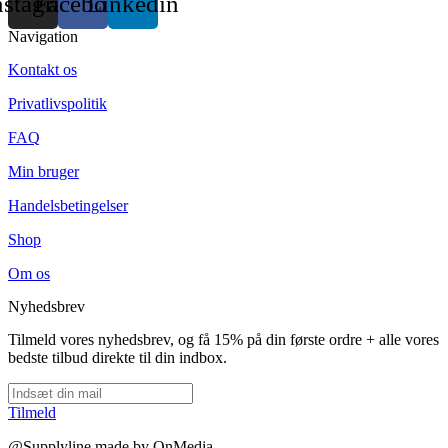
nstagram
Facebook
Linkedin
Navigation
Kontakt os
Privatlivspolitik
FAQ
Min bruger
Handelsbetingelser
Shop
Om os
Nyhedsbrev
Tilmeld vores nyhedsbrev, og få 15% på din første ordre + alle vores
bedste tilbud direkte til din indbox.
Tilmeld
@Supplyline made by OnMedia