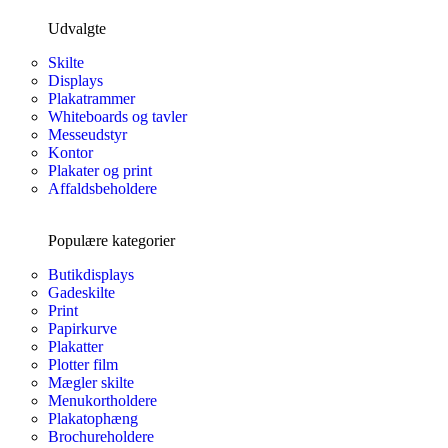
Udvalgte
Skilte
Displays
Plakatrammer
Whiteboards og tavler
Messeudstyr
Kontor
Plakater og print
Affaldsbeholdere
Populære kategorier
Butikdisplays
Gadeskilte
Print
Papirkurve
Plakatter
Plotter film
Mægler skilte
Menukortholdere
Plakatophæng
Brochureholdere