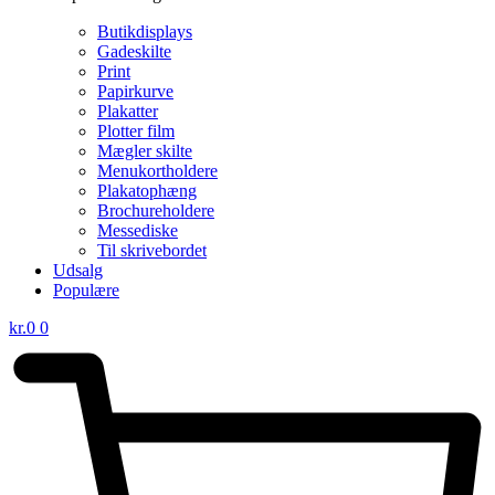
Butikdisplays
Gadeskilte
Print
Papirkurve
Plakatter
Plotter film
Mægler skilte
Menukortholdere
Plakatophæng
Brochureholdere
Messediske
Til skrivebordet
Udsalg
Populære
kr.
0
0