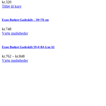
kr.
320
Tilføj til kurv
Expo Budget Gadeskilt – 50×70 cm
kr.
748
This
Vælg muligheder
product
has
multiple
Expo Budget Gadeskilt 59,4×84,1cm A1
variants.
The
kr.
762
–
kr.
848
options
This
Vælg muligheder
may
product
be
has
chosen
multiple
on
variants.
the
The
product
options
page
may
be
chosen
on