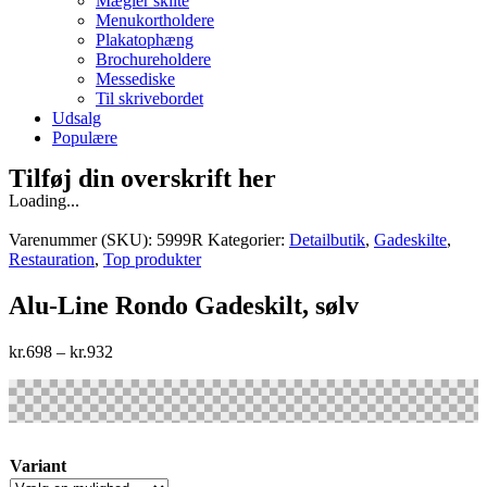
Mægler skilte
Menukortholdere
Plakatophæng
Brochureholdere
Messediske
Til skrivebordet
Udsalg
Populære
Tilføj din overskrift her
Loading...
Varenummer (SKU):
5999R
Kategorier:
Detailbutik
,
Gadeskilte
,
Restauration
,
Top produkter
Alu-Line Rondo Gadeskilt, sølv
kr.
698
–
kr.
932
Variant