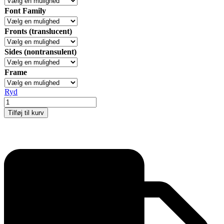
Font Family
Fronts (translucent)
Sides (nontransulent)
Frame
Ryd
Alu-
Line
Tilføj til kurv
Rondo
Gadeskilt,
sølv
antal