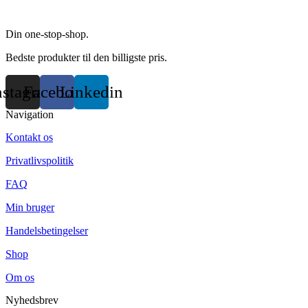
the
product
page
Din one-stop-shop.
Bedste produkter til den billigste pris.
nstagram
Facebook
Linkedin
Navigation
Kontakt os
Privatlivspolitik
FAQ
Min bruger
Handelsbetingelser
Shop
Om os
Nyhedsbrev