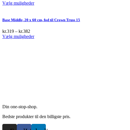
options
This
Vælg muligheder
page
may
product
be
has
chosen
multiple
Base Middle, 20 x 60 cm, fod til Crown Truss 15
on
variants.
the
The
kr.
319
–
kr.
382
product
options
This
Vælg muligheder
page
may
product
be
has
chosen
multiple
on
variants.
the
The
product
options
page
may
be
chosen
on
the
product
page
Din one-stop-shop.
Bedste produkter til den billigste pris.