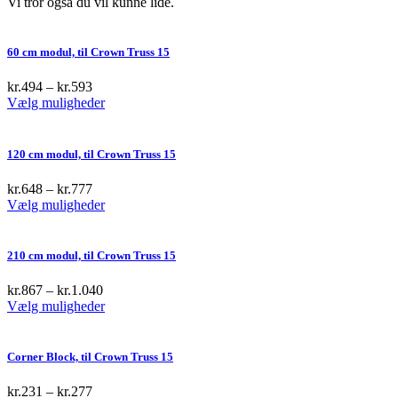
Vi tror også du vil kunne lide.
60 cm modul, til Crown Truss 15
kr.
494
–
kr.
593
This
Vælg muligheder
product
has
multiple
120 cm modul, til Crown Truss 15
variants.
The
kr.
648
–
kr.
777
options
This
Vælg muligheder
may
product
be
has
chosen
multiple
210 cm modul, til Crown Truss 15
on
variants.
the
The
kr.
867
–
kr.
1.040
product
options
This
Vælg muligheder
page
may
product
be
has
chosen
multiple
Corner Block, til Crown Truss 15
on
variants.
the
The
kr.
231
–
kr.
277
product