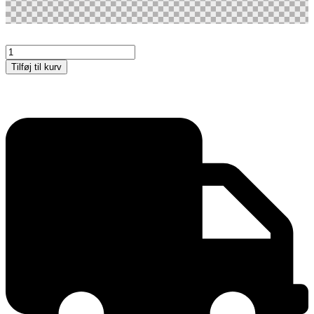
Black
Flag
Tilføj til kurv
Base
(til
Outdoor
Flagstænger)
antal