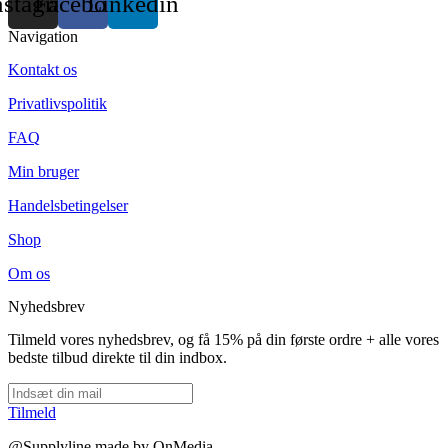
nstagram
Facebook
Linkedin
Navigation
Kontakt os
Privatlivspolitik
FAQ
Min bruger
Handelsbetingelser
Shop
Om os
Nyhedsbrev
Tilmeld vores nyhedsbrev, og få 15% på din første ordre + alle vores
bedste tilbud direkte til din indbox.
Tilmeld
@Supplyline made by OnMedia