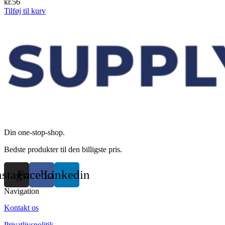
kr.
56
Tilføj til kurv
Din one-stop-shop.
Bedste produkter til den billigste pris.
nstagram
Facebook
Linkedin
Navigation
Kontakt os
Privatlivspolitik