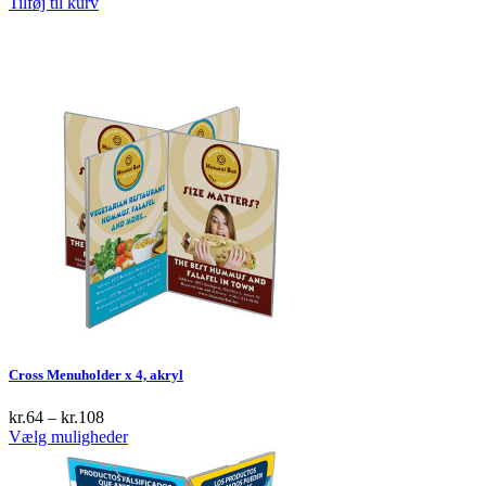
Tilføj til kurv
Cross Menuholder x 4, akryl
kr.
64
–
kr.
108
This
Vælg muligheder
product
has