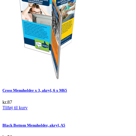
multiple
variants.
The
options
may
be
chosen
on
the
product
page
Cross Menuholder x 3, akryl, 6 x M65
kr.
87
Tilføj til kurv
Black Bottom Menuholder, akryl, A5