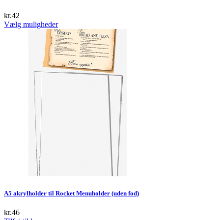
kr.
42
This
Vælg muligheder
product
has
multiple
variants.
The
options
may
be
chosen
on
the
product
page
A5 akrylholder til Rocket Menuholder (uden fod)
kr.
46