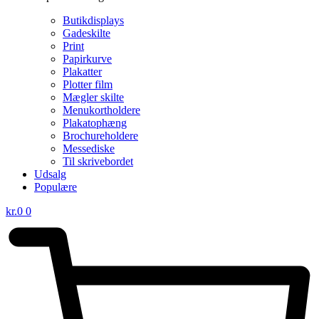
Butikdisplays
Gadeskilte
Print
Papirkurve
Plakatter
Plotter film
Mægler skilte
Menukortholdere
Plakatophæng
Brochureholdere
Messediske
Til skrivebordet
Udsalg
Populære
kr.
0
0