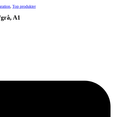
ration
,
Top produkter
/grå, A1