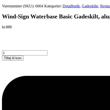
Varenummer (SKU):
6004
Kategorier:
Detailbutik
,
Gadeskilte
,
Restau
Wind-Sign Waterbase Basic Gadeskilt, alu
kr.
888
Wind-
Sign
Tilføj til kurv
Waterbase
Basic
Gadeskilt,
alu/grå,
A1
antal