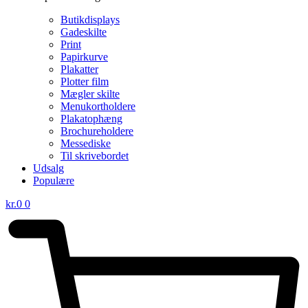
Butikdisplays
Gadeskilte
Print
Papirkurve
Plakatter
Plotter film
Mægler skilte
Menukortholdere
Plakatophæng
Brochureholdere
Messediske
Til skrivebordet
Udsalg
Populære
kr.
0
0