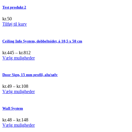
Test produkt 2
kr.
50
Tilføj til kurv
Ceiling Info System, dobbeltsidet, á 10,5 x 50 cm
kr.
445
–
kr.
812
This
Vælg muligheder
product
has
multiple
Door Sign, 15 mm profil, alu/sølv
variants.
The
kr.
49
–
kr.
108
options
This
Vælg muligheder
may
product
be
has
chosen
multiple
Wall System
on
variants.
the
The
kr.
48
–
kr.
148
product
options
This
Vælg muligheder
page
may
product