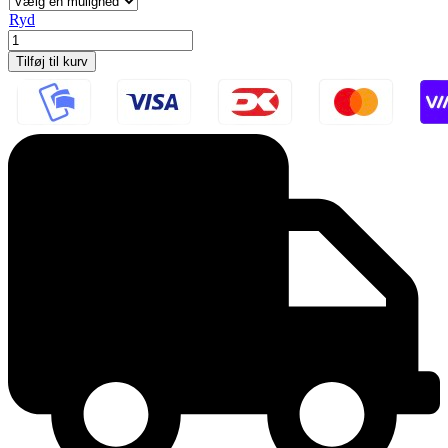
Ryd
Waste
Bin
Tilføj til kurv
Basic
-
antal