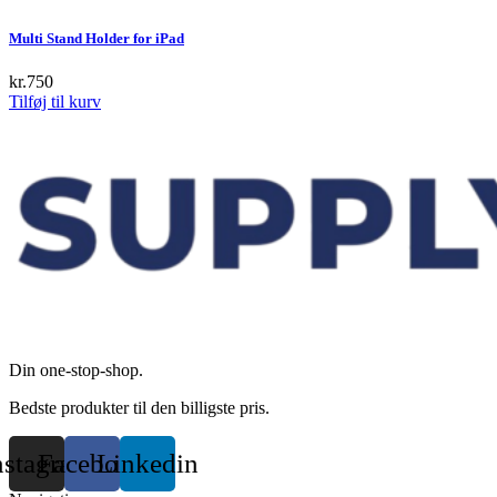
be
has
chosen
multiple
Multi Stand Holder for iPad
on
variants.
the
The
kr.
750
product
options
Tilføj til kurv
page
may
be
chosen
on
the
product
page
Din one-stop-shop.
Bedste produkter til den billigste pris.
nstagram
Facebook
Linkedin