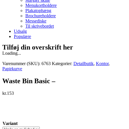
Mægler skilte
Menukortholdere
Plakatophæng
Brochureholdere
Messediske
Til skrivebordet
Udsalg
Populære
Tilføj din overskrift her
Loading...
Varenummer (SKU):
6763
Kategorier:
Detailbutik
,
Kontor
,
Papirkurve
Waste Bin Basic –
kr.
153
Variant