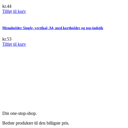
the
kr.
44
product
Tilføj til kurv
page
Menuholder Single, vertikal, A4, med kortholder og top-indstik
kr.
53
Tilføj til kurv
Din one-stop-shop.
Bedste produkter til den billigste pris.