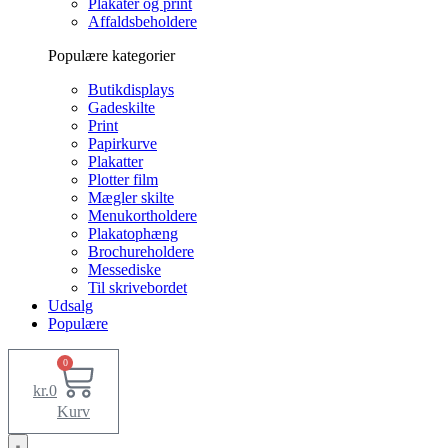
Plakater og print
Affaldsbeholdere
Populære kategorier
Butikdisplays
Gadeskilte
Print
Papirkurve
Plakatter
Plotter film
Mægler skilte
Menukortholdere
Plakatophæng
Brochureholdere
Messediske
Til skrivebordet
Udsalg
Populære
0
kr.
0
Kurv