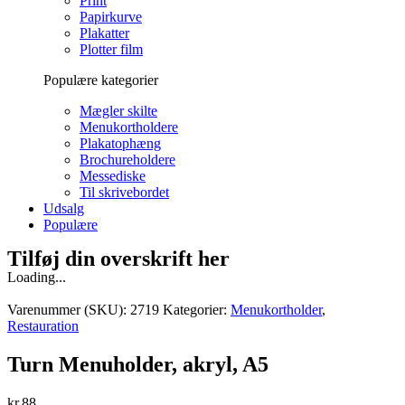
Print
Papirkurve
Plakatter
Plotter film
Populære kategorier
Mægler skilte
Menukortholdere
Plakatophæng
Brochureholdere
Messediske
Til skrivebordet
Udsalg
Populære
Tilføj din overskrift her
Loading...
Varenummer (SKU):
2719
Kategorier:
Menukortholder
,
Restauration
Turn Menuholder, akryl, A5
kr.
88