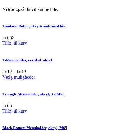
Vi tror også du vil kunne lide.
Tombola Roller, akryltromle med lås
kr.
656
Tilføj til kurv
T-Menuholder, vertikal, akryl
kr.
12
–
kr.
13
This
Vælg muligheder
product
has
multiple
Triangle Menuholder, akryl, 3 x M65
variants.
The
kr.
65
options
Tilføj til kurv
may
be
chosen
Black Bottom Menuholder, akryl, M65
on