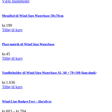
This
Vælg muligheder
product
has
multiple
Metalfod til Wind Sign Waterbase 50x70cm
variants.
The
kr.
199
options
Tilføj til kurv
may
be
chosen
Plast møtrik til Wind Sign Waterbase
on
the
kr.
45
product
Tilføj til kurv
page
Vandbeholder til Wind-Sign Waterbase A1, A0 + 70×100 (kun dunk)
kr.
1.036
Tilføj til kurv
Wind-Line Budget Feet – Alu/silver
kr.
603
–
kr.
704