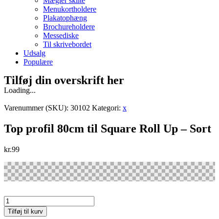
Mægler skilte
Menukortholdere
Plakatophæng
Brochureholdere
Messediske
Til skrivebordet
Udsalg
Populære
Tilføj din overskrift her
Loading...
Varenummer (SKU):
30102
Kategori:
x
Top profil 80cm til Square Roll Up – Sort
kr.
99
Top
profil
Tilføj til kurv
80cm