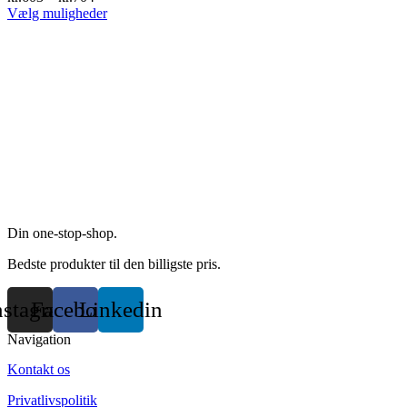
This
Vælg muligheder
product
has
multiple
variants.
The
options
may
be
chosen
on
the
product
page
Din one-stop-shop.
Bedste produkter til den billigste pris.
nstagram
Facebook
Linkedin
Navigation
Kontakt os
Privatlivspolitik