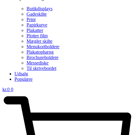
Butikdisplays
Gadeskilte
Print
Papirkurve
Plakatter
Plotter film
Mægler skilte
Menukortholdere
Plakatophæng
Brochureholdere
Messediske
Til skrivebordet
Udsalg
Populære
kr.
0
0