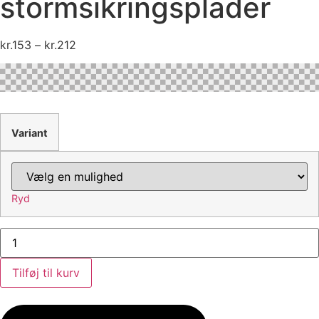
stormsikringsplader
kr.
153
–
kr.
212
Variant
Ryd
Tillæg
for
stormsikringsplader
antal
Tilføj til kurv