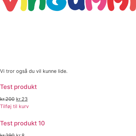
Vi tror også du vil kunne lide.
Test produkt
Original
Current
kr.
200
kr.
23
price
price
Tilføj til kurv
was:
is:
kr.200.
kr.23.
Test produkt 10
Original
Current
kr.
290
kr.
8