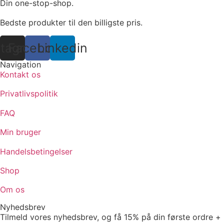
product
may
Din one-stop-shop.
page
be
Bedste produkter til den billigste pris.
chosen
on
stagram
Facebook
Linkedin
the
product
Navigation
Kontakt os
page
Privatlivspolitik
FAQ
Min bruger
Handelsbetingelser
Shop
Om os
Nyhedsbrev
Tilmeld vores nyhedsbrev, og få 15% på din første ordre +