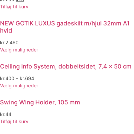
price
price
Tilføj til kurv
was:
is:
kr.290.
kr.8.
NEW GOTIK LUXUS gadeskilt m/hjul 32mm A1
hvid
kr.
2.490
This
Vælg muligheder
product
has
Ceiling Info System, dobbeltsidet, 7,4 x 50 cm
multiple
variants.
kr.
400
–
kr.
694
The
This
Vælg muligheder
options
product
may
has
Swing Wing Holder, 105 mm
be
multiple
chosen
variants.
kr.
44
on
The
Tilføj til kurv
the
options