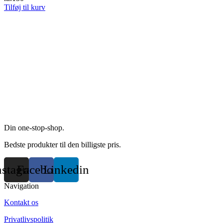
product
options
Tilføj til kurv
page
may
be
chosen
on
the
product
page
Din one-stop-shop.
Bedste produkter til den billigste pris.
nstagram
Facebook
Linkedin
Navigation
Kontakt os
Privatlivspolitik