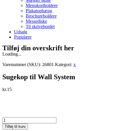
Mægler skilte
Menukortholdere
Plakatophæng
Brochureholdere
Messediske
Til skrivebordet
Udsalg
Populære
Tilføj din overskrift her
Loading...
Varenummer (SKU):
26801
Kategori:
x
Sugekop til Wall System
kr.
15
Sugekop
til
Tilføj til kurv
Wall