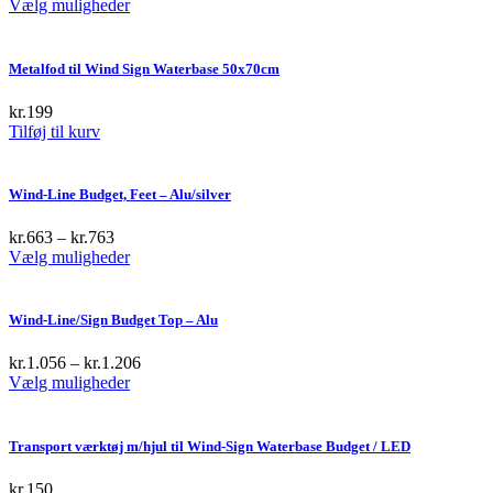
This
Vælg muligheder
product
has
multiple
Metalfod til Wind Sign Waterbase 50x70cm
variants.
The
kr.
199
options
Tilføj til kurv
may
be
chosen
Wind-Line Budget, Feet – Alu/silver
on
the
kr.
663
–
kr.
763
product
This
Vælg muligheder
page
product
has
multiple
Wind-Line/Sign Budget Top – Alu
variants.
The
kr.
1.056
–
kr.
1.206
options
This
Vælg muligheder
may
product
be
has
chosen
multiple
Transport værktøj m/hjul til Wind-Sign Waterbase Budget / LED
on
variants.
the
The
kr.
150