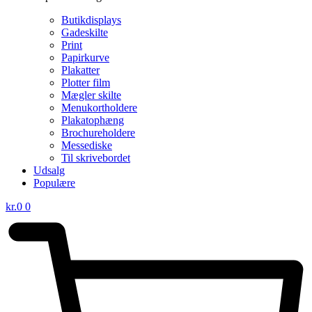
Butikdisplays
Gadeskilte
Print
Papirkurve
Plakatter
Plotter film
Mægler skilte
Menukortholdere
Plakatophæng
Brochureholdere
Messediske
Til skrivebordet
Udsalg
Populære
kr.
0
0