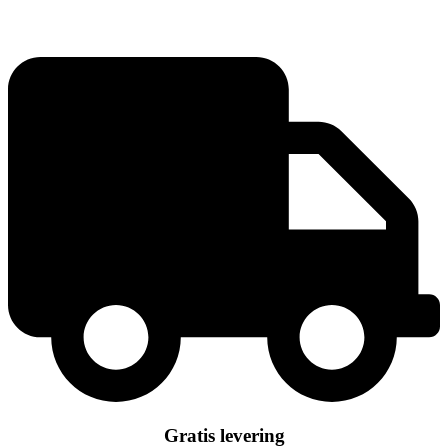
System
antal
Gratis levering