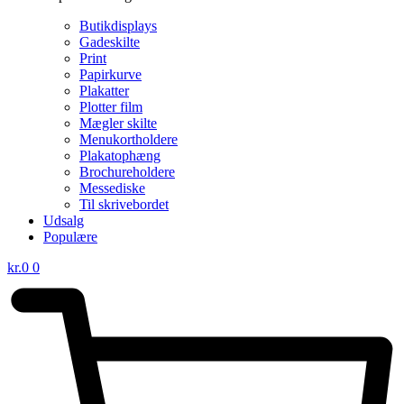
Butikdisplays
Gadeskilte
Print
Papirkurve
Plakatter
Plotter film
Mægler skilte
Menukortholdere
Plakatophæng
Brochureholdere
Messediske
Til skrivebordet
Udsalg
Populære
kr.
0
0