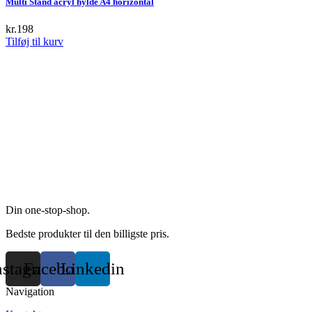
Multi Stand acryl hylde A4 horizontal
on
the
kr.
198
product
Tilføj til kurv
page
Din one-stop-shop.
Bedste produkter til den billigste pris.
nstagram
Facebook
Linkedin
Navigation