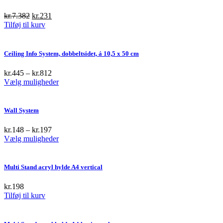
Original
Current
kr.
7.382
kr.
231
price
price
Tilføj til kurv
was:
is:
kr.7.382.
kr.231.
Ceiling Info System, dobbeltsidet, á 10,5 x 50 cm
kr.
445
–
kr.
812
This
Vælg muligheder
product
has
multiple
Wall System
variants.
The
kr.
148
–
kr.
197
options
This
Vælg muligheder
may
product
be
has
chosen
multiple
Multi Stand acryl hylde A4 vertical
on
variants.
the
The
kr.
198
product
options
Tilføj til kurv
page
may
be
chosen