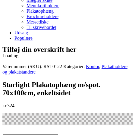
Mægler skilte
Menukortholdere
Plakatophæng
Brochureholdere
Messediske
Til skrivebordet
Udsalg
Populære
Tilføj din overskrift her
Loading...
Varenummer (SKU):
RST0122
Kategorier:
Kontor
,
Plakatholdere
og plakatstandere
Starlight Plakatophæng m/spot.
70x100cm, enkeltsidet
kr.
324