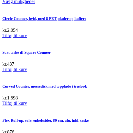
This
Vælg muligheder
product
has
multiple
Circle Counter, hvid, med 8 PET plader og kuffert
variants.
The
kr.
2.054
options
Tilføj til kurv
may
be
chosen
Sort taske til Square Counter
on
the
kr.
437
product
Tilføj til kurv
page
Curved Counter, messedisk med topplade i trælook
kr.
1.598
Tilføj til kurv
Flex Roll-up, sølv, enkeltsidet, 80 cm, alu, inkl. taske
kr.
876