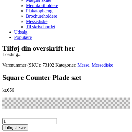
Mægler skilte
Menukortholdere
Plakatophæng
Brochureholdere
Messediske
Til skrivebordet
Udsalg
Populære
Tilføj din overskrift her
Loading...
Varenummer (SKU):
73102
Kategorier:
Messe
,
Messediske
Square Counter Plade sæt
kr.
656
Square
Counter
Tilføj til kurv
Plade