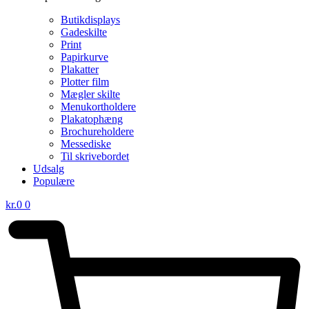
Butikdisplays
Gadeskilte
Print
Papirkurve
Plakatter
Plotter film
Mægler skilte
Menukortholdere
Plakatophæng
Brochureholdere
Messediske
Til skrivebordet
Udsalg
Populære
kr.
0
0