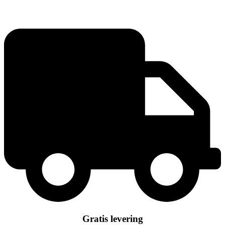
sæt
antal
Gratis levering