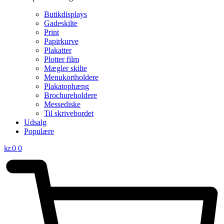
Butikdisplays
Gadeskilte
Print
Papirkurve
Plakatter
Plotter film
Mægler skilte
Menukortholdere
Plakatophæng
Brochureholdere
Messediske
Til skrivebordet
Udsalg
Populære
kr.
0
0