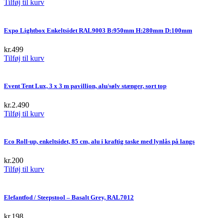
Tilføj til kurv
Expo Lightbox Enkeltsidet RAL9003 B:950mm H:280mm D:100mm
kr.
499
Tilføj til kurv
Event Tent Lux, 3 x 3 m pavillion, alu/sølv stænger, sort top
kr.
2.490
Tilføj til kurv
Eco Roll-up, enkeltsidet, 85 cm, alu i kraftig taske med lynlås på langs
kr.
200
Tilføj til kurv
Elefantfod / Steepstool – Basalt Grey, RAL7012
kr.
198