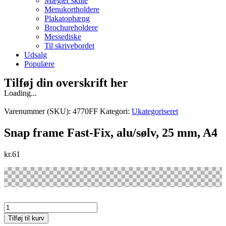
Mægler skilte
Menukortholdere
Plakatophæng
Brochureholdere
Messediske
Til skrivebordet
Udsalg
Populære
Tilføj din overskrift her
Loading...
Varenummer (SKU):
4770FF
Kategori:
Ukategoriseret
Snap frame Fast-Fix, alu/sølv, 25 mm, A4
kr.
61
Snap
frame
Tilføj til kurv
Fast-