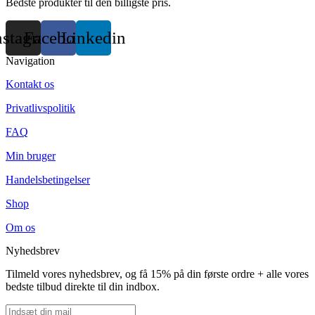
Bedste produkter til den billigste pris.
nstagram
Facebook
Linkedin
Navigation
Kontakt os
Privatlivspolitik
FAQ
Min bruger
Handelsbetingelser
Shop
Om os
Nyhedsbrev
Tilmeld vores nyhedsbrev, og få 15% på din første ordre + alle vores
bedste tilbud direkte til din indbox.