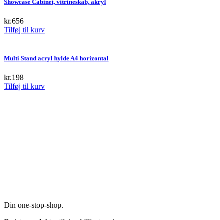
Showcase Cabinet, vitrineskab, akryl
variants.
The
kr.
656
options
Tilføj til kurv
may
be
chosen
Multi Stand acryl hylde A4 horizontal
on
the
kr.
198
product
Tilføj til kurv
page
Din one-stop-shop.