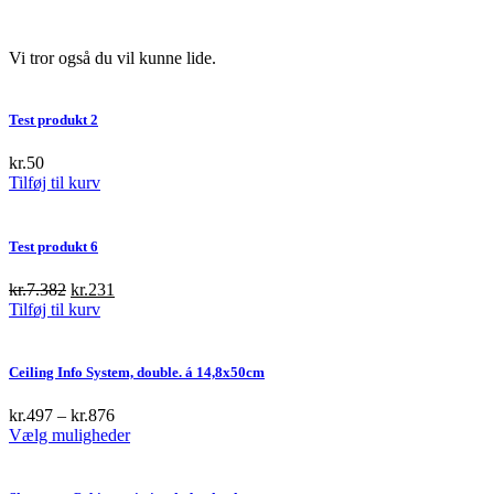
Vi tror også du vil kunne lide.
Test produkt 2
kr.
50
Tilføj til kurv
Test produkt 6
Original
Current
kr.
7.382
kr.
231
price
price
Tilføj til kurv
was:
is:
kr.7.382.
kr.231.
Ceiling Info System, double. á 14,8x50cm
kr.
497
–
kr.
876
This
Vælg muligheder
product
has
multiple