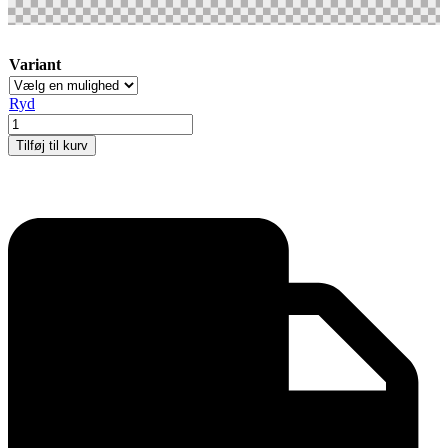
Variant
Ryd
Showcase
Tower,
Tilføj til kurv
Solo
antal