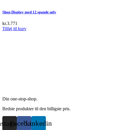
product
be
has
chosen
multiple
Shop Display med 12 spande sølv
on
variants.
the
The
kr.
3.771
product
options
Tilføj til kurv
page
may
be
chosen
on
the
product
page
Din one-stop-shop.
Bedste produkter til den billigste pris.
nstagram
Facebook
Linkedin