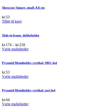
Showcase Square, small, 8,6 cm
kr.
53
Tilføj til kurv
Slide-in frame, dobbeltsidet
kr.
174
–
kr.
218
This
Vælg muligheder
product
has
multiple
Pyramid Menuholder, vertikal, M65, fod
variants.
The
kr.
53
options
This
Vælg muligheder
may
product
be
has
chosen
multiple
Pyramid Menuholder, vertikal, sort fod
on
variants.
the
The
kr.
64
product
options
This
Vælg muligheder
page
may