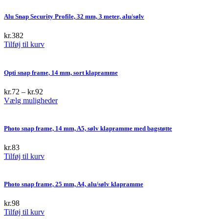
Alu Snap Security Profile, 32 mm, 3 meter, alu/sølv
kr.
382
Tilføj til kurv
Opti snap frame, 14 mm, sort klapramme
kr.
72
–
kr.
92
This
Vælg muligheder
product
has
multiple
Photo snap frame, 14 mm, A5, sølv klapramme med bagstøtte
variants.
The
kr.
83
options
Tilføj til kurv
may
be
chosen
Photo snap frame, 25 mm, A4, alu/sølv klapramme
on
the
kr.
98
product
Tilføj til kurv
page