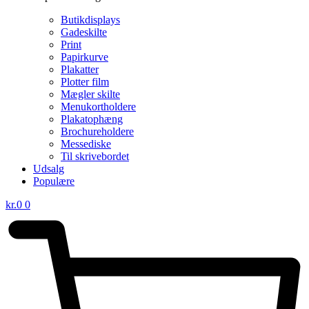
Butikdisplays
Gadeskilte
Print
Papirkurve
Plakatter
Plotter film
Mægler skilte
Menukortholdere
Plakatophæng
Brochureholdere
Messediske
Til skrivebordet
Udsalg
Populære
kr.
0
0