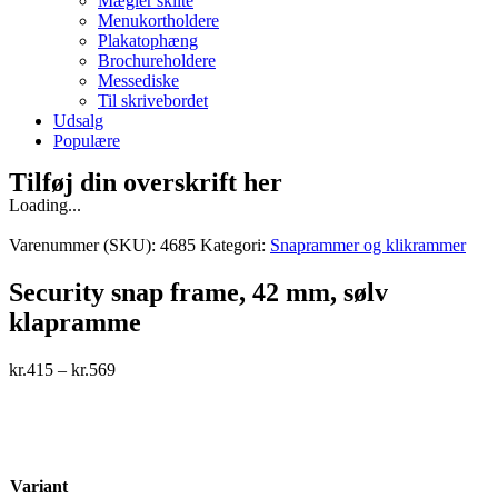
Mægler skilte
Menukortholdere
Plakatophæng
Brochureholdere
Messediske
Til skrivebordet
Udsalg
Populære
Tilføj din overskrift her
Loading...
Varenummer (SKU):
4685
Kategori:
Snaprammer og klikrammer
Security snap frame, 42 mm, sølv
klapramme
kr.
415
–
kr.
569
Variant