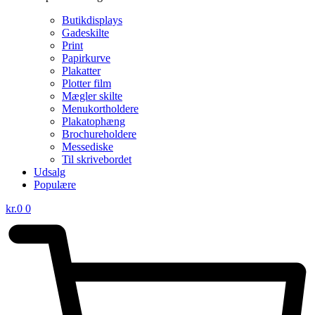
Butikdisplays
Gadeskilte
Print
Papirkurve
Plakatter
Plotter film
Mægler skilte
Menukortholdere
Plakatophæng
Brochureholdere
Messediske
Til skrivebordet
Udsalg
Populære
kr.
0
0