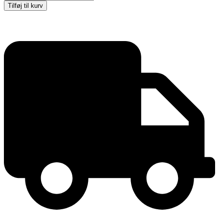
BROCHURE
Tilføj til kurv
STAND
5xA4
m/taske
antal