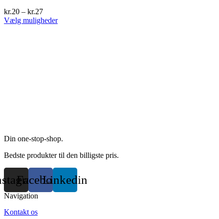
The
kr.
20
–
kr.
27
options
This
Vælg muligheder
may
product
be
has
chosen
multiple
on
variants.
the
The
product
options
page
may
be
chosen
on
the
product
page
Din one-stop-shop.
Bedste produkter til den billigste pris.
nstagram
Facebook
Linkedin
Navigation
Kontakt os