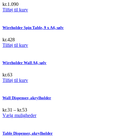
kr.
1.090
Tilføj til kurv
Wireholder Spin Table, 9 x A4, sølv
kr.
428
Tilføj til kurv
Wireholder Wall A4, sølv
kr.
63
Tilføj til kurv
Wall Dispenser, akrylholder
kr.
31
–
kr.
53
This
Vælg muligheder
product
has
multiple
Table Dispenser, akrylholder
variants.