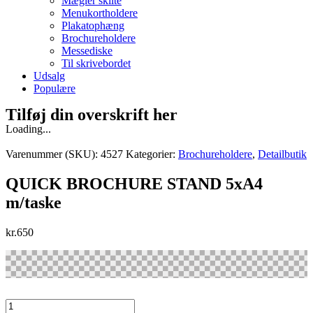
Mægler skilte
Menukortholdere
Plakatophæng
Brochureholdere
Messediske
Til skrivebordet
Udsalg
Populære
Tilføj din overskrift her
Loading...
Varenummer (SKU):
4527
Kategorier:
Brochureholdere
,
Detailbutik
QUICK BROCHURE STAND 5xA4
m/taske
kr.
650
QUICK