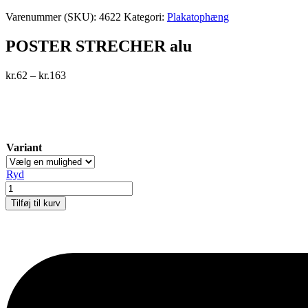
Varenummer (SKU):
4622
Kategori:
Plakatophæng
POSTER STRECHER alu
kr.
62
–
kr.
163
Variant
Ryd
POSTER
STRECHER
Tilføj til kurv
alu
antal