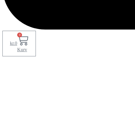
0
kr.
0
Kurv