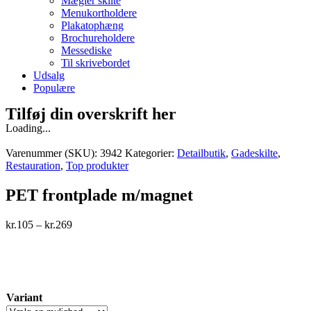
Mægler skilte
Menukortholdere
Plakatophæng
Brochureholdere
Messediske
Til skrivebordet
Udsalg
Populære
Tilføj din overskrift her
Loading...
Varenummer (SKU):
3942
Kategorier:
Detailbutik
,
Gadeskilte
,
Restauration
,
Top produkter
PET frontplade m/magnet
kr.
105
–
kr.
269
Variant