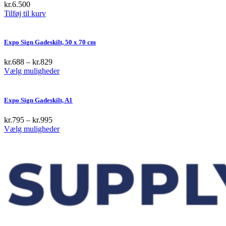
kr.
6.500
product
Tilføj til kurv
page
Expo Sign Gadeskilt, 50 x 70 cm
kr.
688
–
kr.
829
This
Vælg muligheder
product
has
multiple
Expo Sign Gadeskilt, A1
variants.
The
kr.
795
–
kr.
995
options
This
Vælg muligheder
may
product
be
has
chosen
multiple
on
variants.
the
The
product
options
page
may
be
chosen
on