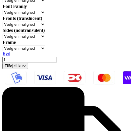
Font Family
Fronts (translucent)
Sides (nontransulent)
Frame
Ryd
PET
frontplade
Tilføj til kurv
m/magnet
antal