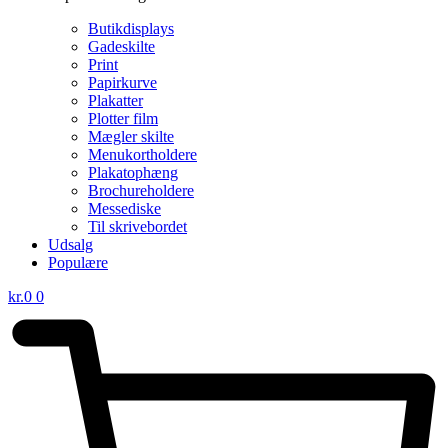
Butikdisplays
Gadeskilte
Print
Papirkurve
Plakatter
Plotter film
Mægler skilte
Menukortholdere
Plakatophæng
Brochureholdere
Messediske
Til skrivebordet
Udsalg
Populære
kr.
0
0