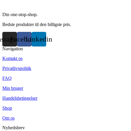
the
product
page
Din one-stop-shop.
Bedste produkter til den billigste pris.
nstagram
Facebook
Linkedin
Navigation
Kontakt os
Privatlivspolitik
FAQ
Min bruger
Handelsbetingelser
Shop
Om os
Nyhedsbrev