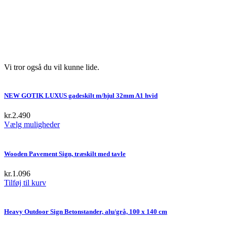
Vi tror også du vil kunne lide.
NEW GOTIK LUXUS gadeskilt m/hjul 32mm A1 hvid
kr.
2.490
This
Vælg muligheder
product
has
multiple
Wooden Pavement Sign, træskilt med tavle
variants.
The
kr.
1.096
options
Tilføj til kurv
may
be
chosen
Heavy Outdoor Sign Betonstander, alu/grå, 100 x 140 cm
on
the