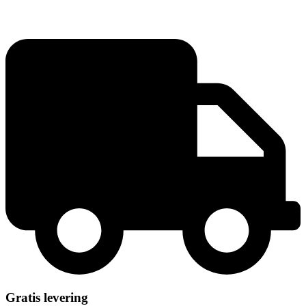
Double,
alu/sølv
antal
Gratis levering