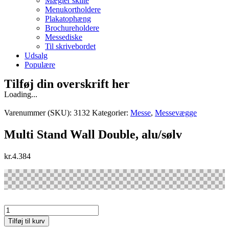
Mægler skilte
Menukortholdere
Plakatophæng
Brochureholdere
Messediske
Til skrivebordet
Udsalg
Populære
Tilføj din overskrift her
Loading...
Varenummer (SKU):
3132
Kategorier:
Messe
,
Messevægge
Multi Stand Wall Double, alu/sølv
kr.
4.384
Multi
Stand
Tilføj til kurv
Wall