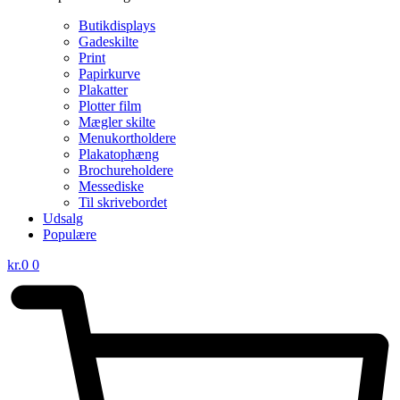
Butikdisplays
Gadeskilte
Print
Papirkurve
Plakatter
Plotter film
Mægler skilte
Menukortholdere
Plakatophæng
Brochureholdere
Messediske
Til skrivebordet
Udsalg
Populære
kr.
0
0