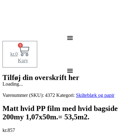
0
kr.
0
Kurv
Tilføj din overskrift her
Loading...
Varenummer (SKU):
4372
Kategori:
Skilteblæk og papir
Matt hvid PP film med hvid bagside
200my 1,07x50m.= 53,5m2.
kr.
857