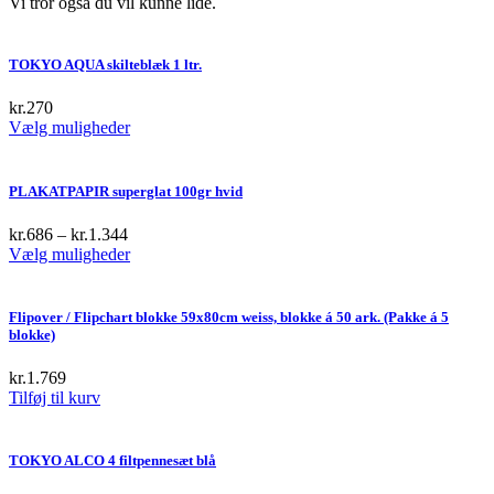
Vi tror også du vil kunne lide.
TOKYO AQUA skilteblæk 1 ltr.
kr.
270
This
Vælg muligheder
product
has
multiple
PLAKATPAPIR superglat 100gr hvid
variants.
The
kr.
686
–
kr.
1.344
options
This
Vælg muligheder
may
product
be
has
chosen
multiple
Flipover / Flipchart blokke 59x80cm weiss, blokke á 50 ark. (Pakke á 5
on
variants.
blokke)
the
The
product
options
kr.
1.769
page
may
Tilføj til kurv
be
chosen
on
TOKYO ALCO 4 filtpennesæt blå
the
product