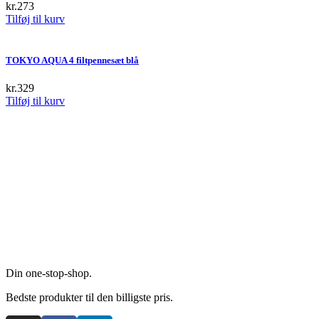
kr.
273
page
Tilføj til kurv
TOKYO AQUA 4 filtpennesæt blå
kr.
329
Tilføj til kurv
Din one-stop-shop.
Bedste produkter til den billigste pris.