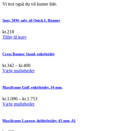
Vi tror også du vil kunne lide.
Spot, 50W, sølv, til Quick L-Banner
kr.
218
Tilføj til kurv
Cross Banner Stand, enkeltsidet
kr.
342
–
kr.
400
This
Vælg muligheder
product
has
multiple
Maxiframe Gulf, enkeltsidet, 34 mm,
variants.
The
kr.
1.096
–
kr.
1.753
options
This
Vælg muligheder
may
product
be
has
chosen
multiple
Maxiframe Lagoon, dobbeltsidet, 45 mm, A1
on
variants.
the
The