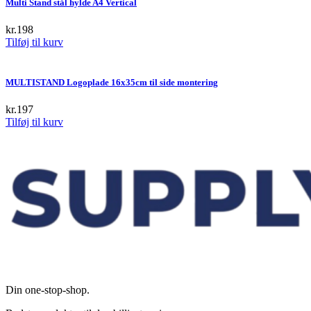
Multi Stand stål hylde A4 Vertical
variants.
The
kr.
198
options
Tilføj til kurv
may
be
chosen
MULTISTAND Logoplade 16x35cm til side montering
on
the
kr.
197
product
Tilføj til kurv
page
Din one-stop-shop.