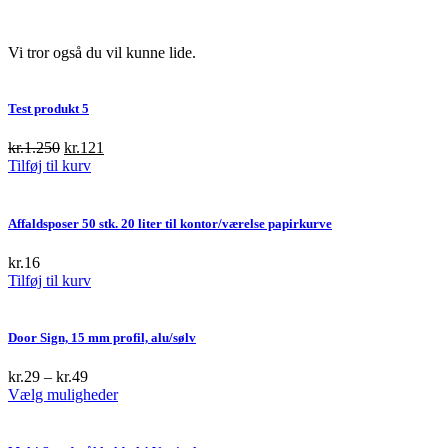
Vi tror også du vil kunne lide.
Test produkt 5
Original
Current
kr.
1.250
kr.
121
price
price
Tilføj til kurv
was:
is:
kr.1.250.
kr.121.
Affaldsposer 50 stk. 20 liter til kontor/værelse papirkurve
kr.
16
Tilføj til kurv
Door Sign, 15 mm profil, alu/sølv
kr.
29
–
kr.
49
This
Vælg muligheder
product
has
multiple