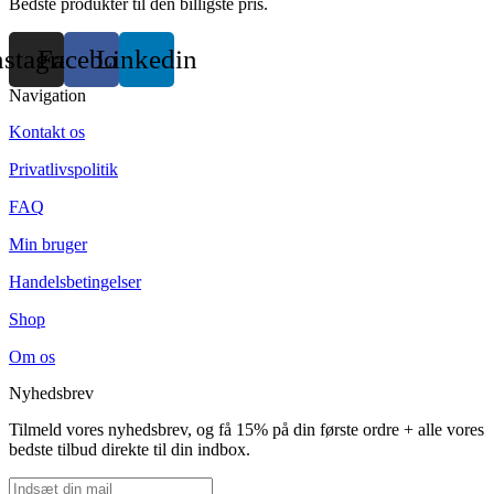
Bedste produkter til den billigste pris.
nstagram
Facebook
Linkedin
Navigation
Kontakt os
Privatlivspolitik
FAQ
Min bruger
Handelsbetingelser
Shop
Om os
Nyhedsbrev
Tilmeld vores nyhedsbrev, og få 15% på din første ordre + alle vores
bedste tilbud direkte til din indbox.