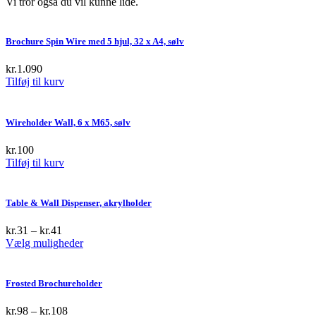
Vi tror også du vil kunne lide.
Brochure Spin Wire med 5 hjul, 32 x A4, sølv
kr.
1.090
Tilføj til kurv
Wireholder Wall, 6 x M65, sølv
kr.
100
Tilføj til kurv
Table & Wall Dispenser, akrylholder
kr.
31
–
kr.
41
This
Vælg muligheder
product
has
multiple
Frosted Brochureholder
variants.
The
kr.
98
–
kr.
108