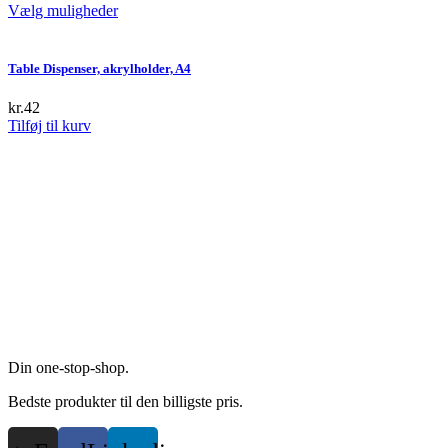
options
This
Vælg muligheder
may
product
be
has
chosen
multiple
Table Dispenser, akrylholder, A4
on
variants.
the
The
kr.
42
product
options
Tilføj til kurv
page
may
be
chosen
on
the
product
page
Din one-stop-shop.
Bedste produkter til den billigste pris.