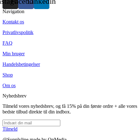
nstagram
Facebook
Linkedin
Navigation
Kontakt os
Privatlivspolitik
FAQ
Min bruger
Handelsbetingelser
Shop
Om os
Nyhedsbrev
Tilmeld vores nyhedsbrev, og få 15% på din første ordre + alle vores
bedste tilbud direkte til din indbox.
Tilmeld
@Supplyline made by OnMedia