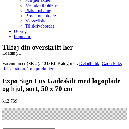
Mægler skilte
Menukortholdere
Plakatophæng
Brochureholdere
Messediske
Til skrivebordet
Udsalg
Populære
Tilføj din overskrift her
Loading...
Varenummer (SKU):
4013BL
Kategorier:
Detailbutik
,
Gadeskilte
,
Restauration
,
Top produkter
Expo Sign Lux Gadeskilt med logoplade
og hjul, sort, 50 x 70 cm
kr.
2.739