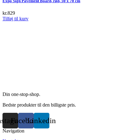
Expo Sign Pavement Board, rød, 50 x 70 cm
on
the
kr.
829
product
Tilføj til kurv
page
Din one-stop-shop.
Bedste produkter til den billigste pris.
nstagram
Facebook
Linkedin
Navigation