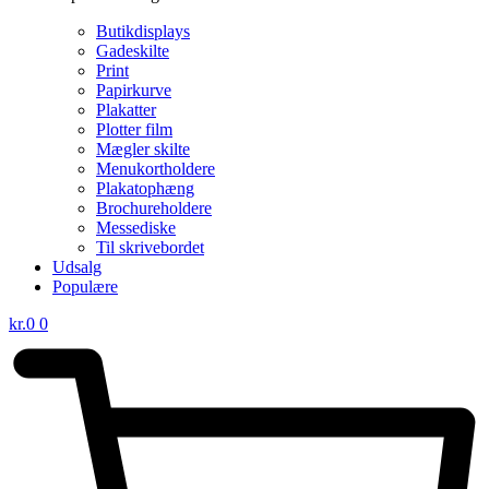
Butikdisplays
Gadeskilte
Print
Papirkurve
Plakatter
Plotter film
Mægler skilte
Menukortholdere
Plakatophæng
Brochureholdere
Messediske
Til skrivebordet
Udsalg
Populære
kr.
0
0