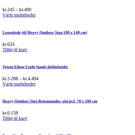
kr.
245
–
kr.
490
This
Vælg muligheder
product
has
multiple
Logoplade (til Heavy Outdoor Sign 100 x 140 cm)
variants.
The
kr.
624
options
Tilføj til kurv
may
be
chosen
Totem Elipse Light Stand, dobbeltsidet
on
the
kr.
3.288
–
kr.
4.494
product
This
Vælg muligheder
page
product
has
multiple
Heavy Outdoor Sign Betonstander, alu/grå, 70 x 100 cm
variants.
The
kr.
6.158
options
Tilføj til kurv
may
be
chosen