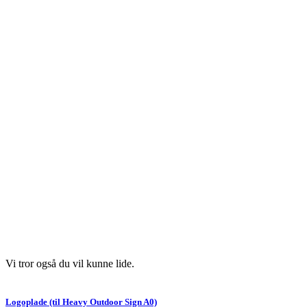
Vi tror også du vil kunne lide.
Logoplade (til Heavy Outdoor Sign A0)