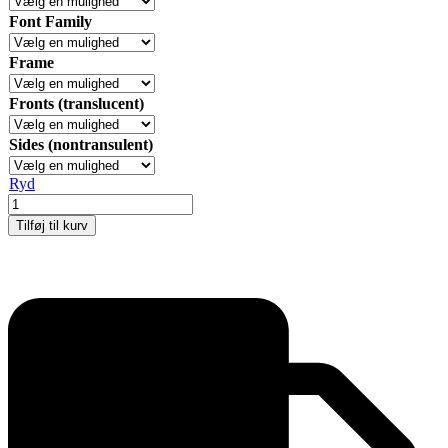
Font Family
Frame
Fronts (translucent)
Sides (nontransulent)
Ryd
Expo
Gotik
Tilføj til kurv
Lux
Gadeskilt,
A1
antal