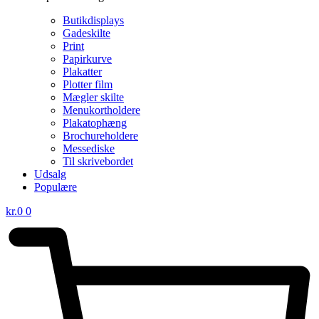
Butikdisplays
Gadeskilte
Print
Papirkurve
Plakatter
Plotter film
Mægler skilte
Menukortholdere
Plakatophæng
Brochureholdere
Messediske
Til skrivebordet
Udsalg
Populære
kr.
0
0