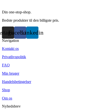
the
product
page
Din one-stop-shop.
Bedste produkter til den billigste pris.
nstagram
Facebook
Linkedin
Navigation
Kontakt os
Privatlivspolitik
FAQ
Min bruger
Handelsbetingelser
Shop
Om os
Nyhedsbrev