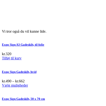
Vi tror også du vil kunne lide.
Expo Sign A3 Gadeskilt, til folie
kr.
320
Tilføj til kurv
Expo Sign Gadeskilt, hvid
kr.
490
–
kr.
662
This
Vælg muligheder
product
has
multiple
Expo Sign Gadeskilt, 50 x 70 cm
variants.