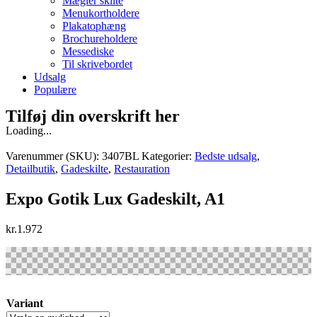
Mægler skilte
Menukortholdere
Plakatophæng
Brochureholdere
Messediske
Til skrivebordet
Udsalg
Populære
Tilføj din overskrift her
Loading...
Varenummer (SKU):
3407BL
Kategorier:
Bedste udsalg
,
Detailbutik
,
Gadeskilte
,
Restauration
Expo Gotik Lux Gadeskilt, A1
kr.
1.972
Variant