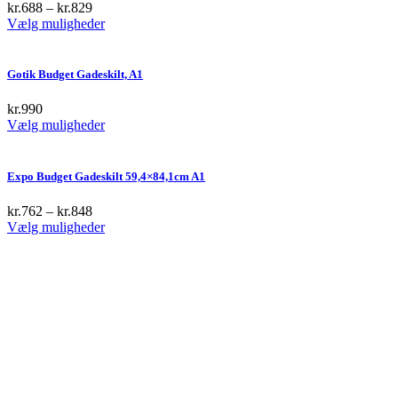
The
kr.
688
–
kr.
829
options
This
Vælg muligheder
may
product
be
has
chosen
multiple
Gotik Budget Gadeskilt, A1
on
variants.
the
The
kr.
990
product
options
This
Vælg muligheder
page
may
product
be
has
chosen
multiple
Expo Budget Gadeskilt 59,4×84,1cm A1
on
variants.
the
The
kr.
762
–
kr.
848
product
options
This
Vælg muligheder
page
may
product
be
has
chosen
multiple
on
variants.
the
The
product
options
page
may
be
chosen
on