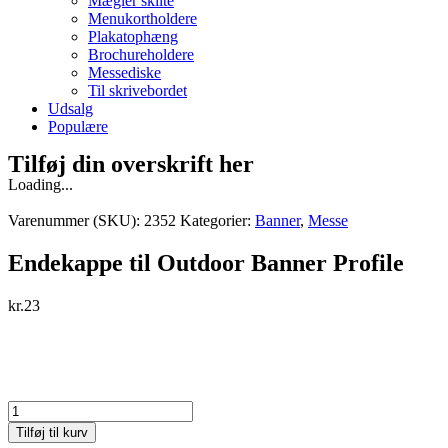
Mægler skilte
Menukortholdere
Plakatophæng
Brochureholdere
Messediske
Til skrivebordet
Udsalg
Populære
Tilføj din overskrift her
Loading...
Varenummer (SKU):
2352
Kategorier:
Banner
,
Messe
Endekappe til Outdoor Banner Profile
kr.
23
Endekappe
til
Tilføj til kurv
Outdoor