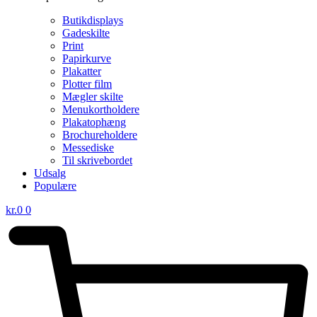
Butikdisplays
Gadeskilte
Print
Papirkurve
Plakatter
Plotter film
Mægler skilte
Menukortholdere
Plakatophæng
Brochureholdere
Messediske
Til skrivebordet
Udsalg
Populære
kr.
0
0