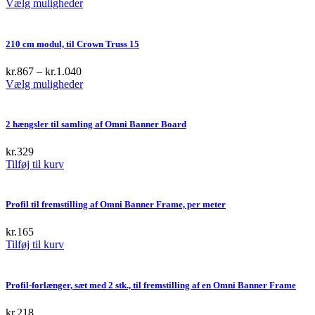
This
Vælg muligheder
product
has
multiple
210 cm modul, til Crown Truss 15
variants.
The
kr.
867
–
kr.
1.040
options
This
Vælg muligheder
may
product
be
has
chosen
multiple
2 hængsler til samling af Omni Banner Board
on
variants.
the
The
kr.
329
product
options
Tilføj til kurv
page
may
be
chosen
Profil til fremstilling af Omni Banner Frame, per meter
on
the
kr.
165
product
Tilføj til kurv
page
Profil-forlænger, sæt med 2 stk., til fremstilling af en Omni Banner Frame
kr.
218