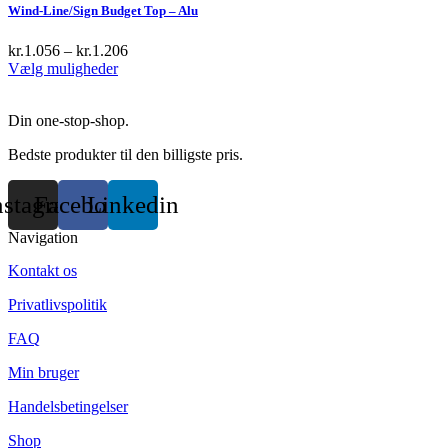
Wind-Line/Sign Budget Top – Alu
kr.
1.056
–
kr.
1.206
This
Vælg muligheder
product
has
Din one-stop-shop.
multiple
variants.
Bedste produkter til den billigste pris.
The
options
may
nstagram
Facebook
Linkedin
be
chosen
Navigation
on
the
Kontakt os
product
page
Privatlivspolitik
FAQ
Min bruger
Handelsbetingelser
Shop