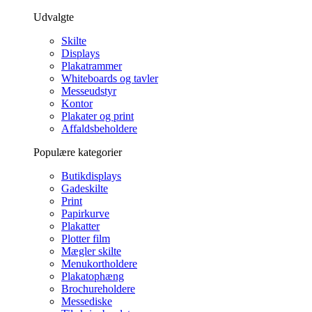
Udvalgte
Skilte
Displays
Plakatrammer
Whiteboards og tavler
Messeudstyr
Kontor
Plakater og print
Affaldsbeholdere
Populære kategorier
Butikdisplays
Gadeskilte
Print
Papirkurve
Plakatter
Plotter film
Mægler skilte
Menukortholdere
Plakatophæng
Brochureholdere
Messediske