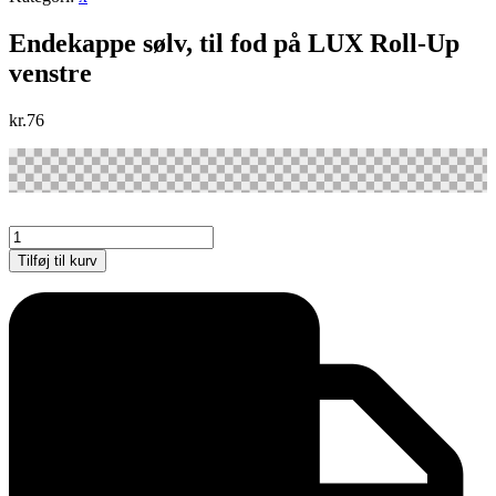
Endekappe sølv, til fod på LUX Roll-Up
venstre
kr.
76
Endekappe
sølv,
Tilføj til kurv
til
fod
på
LUX
Roll-
Up
venstre
antal