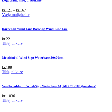
Logoplade, hvid, til AluLine
kr.
121
–
kr.
167
This
Vælg muligheder
product
has
multiple
Rørben til Wind-Line Basic og Wind-Line Lux
variants.
The
kr.
22
options
Tilføj til kurv
may
be
chosen
Metalfod til Wind Sign Waterbase 50x70cm
on
the
kr.
199
product
Tilføj til kurv
page
Vandbeholder til Wind-Sign Waterbase A1, A0 + 70×100 (kun dunk)
kr.
1.036
Tilføj til kurv