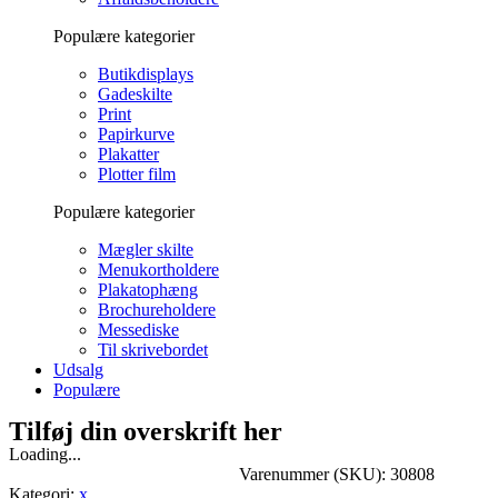
Populære kategorier
Butikdisplays
Gadeskilte
Print
Papirkurve
Plakatter
Plotter film
Populære kategorier
Mægler skilte
Menukortholdere
Plakatophæng
Brochureholdere
Messediske
Til skrivebordet
Udsalg
Populære
Tilføj din overskrift her
Loading...
Varenummer (SKU):
30808
Kategori:
x