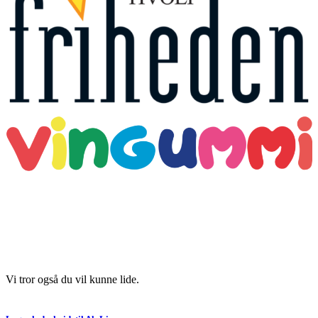
Vi tror også du vil kunne lide.