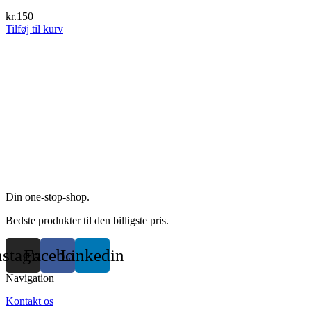
kr.
150
Tilføj til kurv
Din one-stop-shop.
Bedste produkter til den billigste pris.
nstagram
Facebook
Linkedin
Navigation
Kontakt os