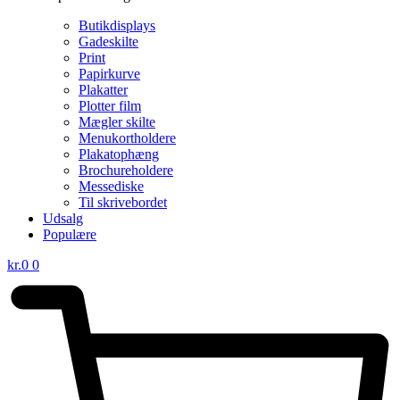
Butikdisplays
Gadeskilte
Print
Papirkurve
Plakatter
Plotter film
Mægler skilte
Menukortholdere
Plakatophæng
Brochureholdere
Messediske
Til skrivebordet
Udsalg
Populære
kr.
0
0