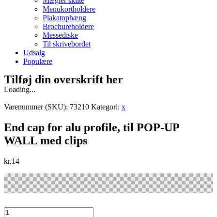
Mægler skilte
Menukortholdere
Plakatophæng
Brochureholdere
Messediske
Til skrivebordet
Udsalg
Populære
Tilføj din overskrift her
Loading...
Varenummer (SKU):
73210
Kategori:
x
End cap for alu profile, til POP-UP
WALL med clips
kr.
14
End