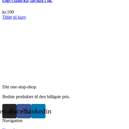
Edge Clamp Kit, sæt med 2 stk.
variants.
The
kr.
190
options
Tilføj til kurv
may
be
chosen
on
the
product
page
Din one-stop-shop.
Bedste produkter til den billigste pris.
nstagram
Facebook
Linkedin
Navigation