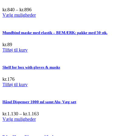
kr.
840
–
kr.
896
This
Vælg muligheder
product
has
multiple
Mundbind maske med elastik – BEMÆRK: pakke med 50 stk.
variants.
The
kr.
89
options
Tilføj til kurv
may
be
chosen
Shelf for box with gloves & masks
on
the
kr.
176
product
Tilføj til kurv
page
Hånd Dispenser 1000 ml samt Alu- Væg sæt
kr.
1.130
–
kr.
1.163
This
Vælg muligheder
product
has
multiple