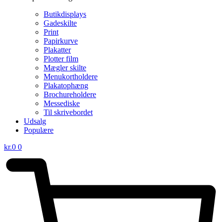
Butikdisplays
Gadeskilte
Print
Papirkurve
Plakatter
Plotter film
Mægler skilte
Menukortholdere
Plakatophæng
Brochureholdere
Messediske
Til skrivebordet
Udsalg
Populære
kr.
0
0